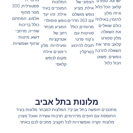
ישרוטל ספורט
המלונות
הצפוני של
פסטורלית, 300
קלאב הכל כלול
המוכרים בעיר
אילת, מציע
מטר מחוף
איזה מלון
אילת. זהו יעד
נופש מושלם
אלמוג. המתחם
להזמין באילת?
נופש פופולרי
עם 363 חדרים
כולל בריכות
כולם שואלים
המציע מבחר
מרווחים, כולל
שחייה, מרחבי
את השאלה.
רחב של
סוויטות עם
דשא, מיטות
מלון ספורט
אטרקציות
ג'קוזי פרטי.
שיזוף ושמשיות.
קלאב פתר את
ופעילויות. מלון
תוכלו להירגע
השאלה להרבה
רימונים אילת
בטרקלין
נופשים. פשוט
מקום לנופש
הכול כלול
קלאסי
מלונות בתל אביב
מתכננים חופשה בתל אביב? המלצות למבחר מלונות בעיר
התוססת עם חופים מדהימים, תרבות עשירה ואוכל מצוין.
מלונות יוקרה ואפשרויות לכל תקציב מחכים לכם באתר.