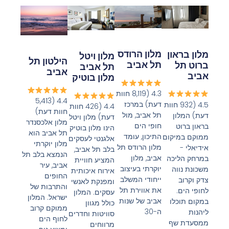
מלון הרודס
מלון בראון
מלון ויטל
הילטון תל
תל אביב
ברוט תל
תל אביב
אביב
אביב
מלון בוטיק
4.3 (8,119 חוות
4.4 (5,413
דעת) במרכז
4.5 (932 חוות
4.4 (426 חוות
חוות דעת)
תל אביב, מול
דעת) המלון
דעת) מלון ויטל
מלון אלכסנדר
חופי הים
בראון ברוט
הינו מלון בוטיק
תל אביב הוא
התיכון, עומד
ממוקם במיקום
אלגנטי לעסקים
מלון יוקרתי
מלון הרודס תל
אידיאלי -
בלב תל אביב,
הנמצא בלב תל
אביב, מלון
במרחק הליכה
המציע חוויית
אביב, עיר
יוקרתי בעיצוב
משכונת נווה
אירוח איכותית
החופים
ייחודי המשלב
צדק וקרוב
ומפנקת לאנשי
והתרבות של
את אווירת תל
לחופי הים.
עסקים. המלון
ישראל. המלון
אביב של שנות
במקום תוכלו
כולל מגוון
ממוקם קרוב
ה-30
ליהנות
סוויטות וחדרים
לחוף הים
ממסעדת שף
מרווחים