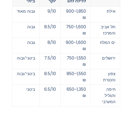
ללילה לזוג
יוקר
ביולי
אילת
900-1,850
9/10
גבוה מאוד
₪
תל אביב
750-1,600
8.5/10
גבוה
והמרכז
₪
ים המלח
900-1,600
8/10
גבוה
₪
ירושלים
750-1,550
7.5/10
בינוני־גבוה
₪
צפון
850-1,550
8.5/10
בינוני־גבוה
והכנרת
₪
חיפה
650-1,350
6.5/10
בינוני
והגליל
₪
המערבי