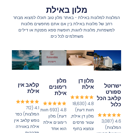
מלון באילת
המלצות למלונות באילת - באתר מלון טוב תוכלו למצוא מבחר
רחב של מלונות באילת בין אם אתם מחפשים מלונות
למשפחות, מלונות לזוגות, חופשת ספא מפנקת או דילים
משתלמים לכל כיס.
מלון
מלון דן
קלאב אין
ישרוטל
רימונים
אילת
אילת
ספורט
אילת
קלאב הכל
4.8 (18,630
כלול
4.1 (712
4.8 (693 חוות
חוות דעת)
המלצות) כפר
דעת) מלון
מלון דן אילת,
נופש קלאב אין
4.6 (3,087
רימונים אילת
עטור פרסים
אילת באווירה
המלצות)
הוא אחד
ונמצא בחוף
מדברית