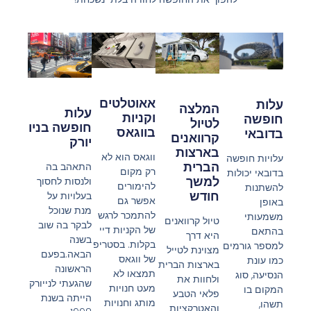
אאוטלטים
עלות
המלצה
עלות
וקניות
חופשה
לטיול
חופשה בניו
בווגאס
בדובאי
קרוואנים
יורק
בארצות
ווגאס הוא לא
עלויות חופשה
הברית
התאהב בה
רק מקום
בדובאי יכולות
למשך
ולנסות לחסוך
להימורים
להשתנות
חודש
בעלויות על
אפשר גם
באופן
מנת שנוכל
להתמכר לרגש
משמעותי
טיול קרוואנים
לבקר בה שוב
של הקניות דיי
בהתאם
היא דרך
בשנה
בקלות. בסטריפ
למספר גורמים
מצוינת לטייל
הבאה.בפעם
של ווגאס
כמו עונת
בארצות הברית
הראשונה
תמצאו לא
הנסיעה, סוג
ולחוות את
שהגעתי לנייורק
מעט חנויות
המקום בו
פלאי הטבע
הייתה בשנת
מותג וחנויות
תשהו,
והאטרקציות