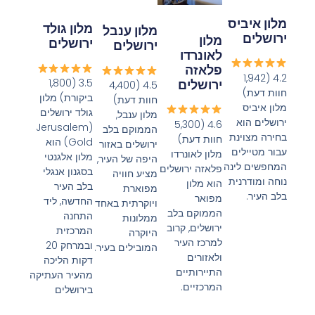
מלון איביס
מלון גולד
מלון ענבל
ירושלים
מלון
ירושלים
ירושלים
לאונרדו
פלאזה
4.2 (1,942
ירושלים
3.5 (1,800
4.5 (4,400
חוות דעת)
ביקורת) מלון
חוות דעת)
מלון איביס
גולד ירושלים
מלון ענבל,
ירושלים הוא
4.6 (5,300
(Jerusalem
הממוקם בלב
בחירה מצוינת
חוות דעת)
Gold) הוא
ירושלים באזור
עבור מטיילים
מלון לאונרדו
מלון אלגנטי
היפה של העיר,
המחפשים לינה
פלאזה ירושלים
בסגנון אנגלי
מציע חוויה
נוחה ומודרנית
הוא מלון
בלב העיר
מפוארת
בלב העיר.
מפואר
החדשה, ליד
ויוקרתית באחד
הממוקם בלב
התחנה
ממלונות
ירושלים, קרוב
המרכזית
היוקרה
למרכז העיר
ובמרחק 20
המובילים בעיר.
ולאזורים
דקות הליכה
התיירותיים
מהעיר העתיקה
המרכזיים.
בירושלים