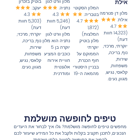
בוטיק בזכרון
מלון וורט לגון
אילת
המלון הסקוטי
יעקב:
נתניה:
מלון דן פנורמה
בטבריה:
4.3
4.3
אילת:
4.7
(5,303 חוות
(5,246 חוות
4.7
(1,872
דעת)
דעת)
(14,323 חוות
המלצות)
יוקרתי, מרכזי,
מלון וורט לגון
דעת)
מלון בוטיק
נוף, בריכה,
נתניה הוא מלון
יוקרתי, מרכזי,
יוקרתי
שירות,
יוקרה בן 5
נוף, בריכה,
הממוקם על
משפחות,
כוכבים המציע
שירות,
חוף הכנרת,
קלאסי, נגיש,
חוויית אירוח
משפחות,
בבניין היסטורי
מגוון, נעים.
אלגנטית
קלאסי, נגיש,
מהמאה ה-19
ומודרנית.
מגוון, נעים.
טיפים לחופשה מושלמת
מחפשים טיפים לחופשה מושלמת? גלו איך לבחור את היעדים
הנכונים, לתכנן תקציב בקלות ולקבל את כל המידע שיעזור לכם
להפוך את החופשה לחוויה בלתי נשכחת!