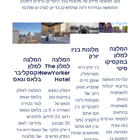
טוב תמצאו מידע על מלונות בכל היעדים, טיפים לתכנון
החופשה ובחירת לינה שתתאים בדיוק לצרכים שלכם!
המלצה
מלונות בניו
למלון
יורק
המלצה
המלצה
במקסיקו
למלון The
למלון
ניו יורק היא
סיטי
NewYorker
אקסקליבר
מטרופולין
Hotel
בלאס וגאס
עלויות חופשה
שוקק חיים
בדובאי יכולות
שמציע מגוון
המלון נמצא
המלצה למלון
להשתנות
רחב של
במיקום טוב
בלאס ווגאס
באופן
מקומות לינה
ממש על
לגור בטירה
משמעותי
למבקרים. בין
השדרה ה 8 בן
בלאס ווגאס
בהתאם
אם אתם
רחוב 34 לרחוב
ולהרגיש
למספר גורמים
בתקציב נמוך
35 מנהטן
מיליונר. לאס
כמו עונת
ובין אם אתם
נייורק הלובי של
ווגאס היא עיר
הנסיעה, סוג
מחפשים שהות
המלון מרשים
של מלונות.
המקום בו
יוקרתית