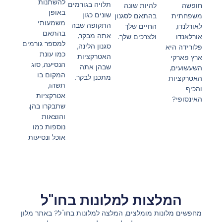
להשתנות
תלויה בגורמים
חופשה
להיות שונה
באופן
שונים כגון
משפחתית
בהתאם לסגנון
משמעותי
התקופה שבה
לאורלנדו,
החיים שלך
בהתאם
אתה מבקר,
אורלאנדו
ולצרכים שלך.
למספר גורמים
סגנון הלינה,
פלורידה היא
כמו עונת
האטרקציות
ארץ פארקי
הנסיעה, סוג
שבהן אתה
השעשועים,
המקום בו
מתכנן לבקר.
האטרקציות
תשהו,
והכיף
אטרקציות
האינסופי?
שתבקרו בהן,
והוצאות
נוספות כמו
אוכל ונסיעות
המלצות למלונות בחו"ל
מחפשים מלונות מומלצים, המלצה למלונות בחו"ל? באתר מלון