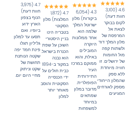
4.7 (3,975
4.6 (3,100
חוות דעת)
4.3 (6,054
4.7 (1,872
חוות דעת)
הנוף בצפון
ביקורות) מלון
המלצות) מלון
לקום בבוקר
הארץ ידוע
ישרוטל המלך
הסקוטי
לצאת אל
ביופיו. ואם
שלמה הוא
בטבריה הינו
המרפסת של
תסעו עד למלון
אחד ממלונות
בניין היסטורי
מלון המלך דוד
גליליון תגלו
היוקרה
השוכן על שפת
ולשתות קפה
פינת חמד יפה
המובילים
הכנרת בישראל.
מול החומות
שקטה הנותנת
באילת, והוא
הוא נבנה
של ירושלים. זו
תחושת של
ממוקם במרכז
במקור ב-1894
חוויה מיוחדת
שקט וניתוק
העיר
כבית חולים על
ללא ספק
מחיי היום יום.
התיירותית
ידי הכנסייה
שהמלון הייחודי
הפופולרית.
הסקוטית והוסב
מספק לאורחים
מדובר במלון
מאוחר יותר
המגיעים
שמתאים
למלון
במיוחד
למשפחות