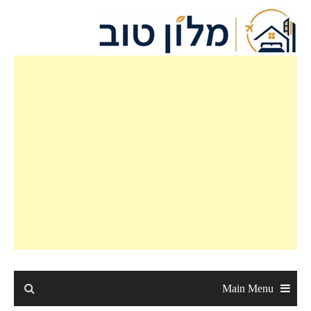
Ski
t
conten
Main Menu