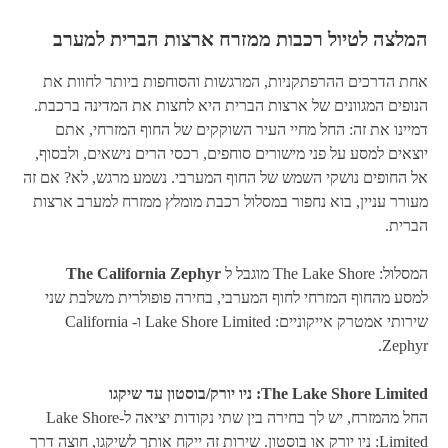
המלצה לטיול רכבות ממזרח ארצות הברית למערב
אחת הדרכים ההרפתקניות, המרגשות והסוחפות ביותר לחוות את
הנופים המגוונים של ארצות הברית היא לחצות את המדינה ברכבת.
דמיינו את זה: החל מחיי העיר השוקקים של החוף המזרחי, אתם
יוצאים למסע על פני מישורים סוחפים, רכסי הרים נישאים, ולבסוף,
אל החופים נושקי השמש של החוף המערבי. נשמע מרגש, לא? אם זה
מעורר עניין, בוא נחפור במסלול רכבת מומלץ ממזרח למערב ארצות
הברית.
המסלול: The Lake Shore מוגבל ל
The California Zephyr
למסע מהחוף המזרחי לחוף המערבי, בחירה פופולרית משלבת שני
שירותי אמטרק אייקוניים: Lake Shore Limited ו- California
Zephyr.
The Lake Shore Limited: ניו יורק/בוסטון עד שיקגו
החל מהמזרח, יש לך בחירה בין שתי נקודות יציאה ל-Lake Shore
Limited: ניו יורק או בוסטון. שירות זה ייקח אותך לשיקגו, חוצה דרך