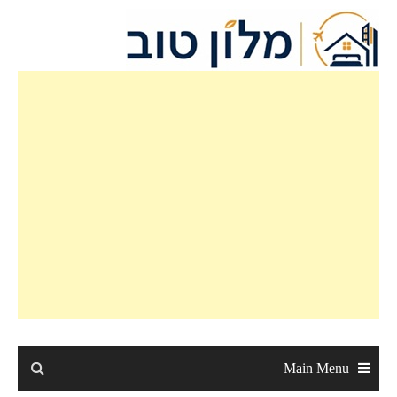
Ski
t
conten
Main Menu