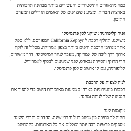
כמה מהאזורים ההיסטוריים והעשירים ביותר מבחינה תרבותית
בארצות הברית, ומציע נופים יפים של האגמים הגדולים והמערב
התיכון.
זפיר קליפורניה: שיקגו לסן פרנסיסקו
משיקגו, תחליף רכבת ל-California Zephyr המפורסם, ללא ספק
אחד מנתיבי הרכבת היפים ביותר בצפון אמריקה. מסלול זה לוקח
אותך דרך ליבה של אמריקה, מעבר לנהר המיסיסיפי, דרך מישורים,
הרי הרוקי והסיירה נבאדס, לפני שמגיעים לבסוף לאמריוויל,
קליפורניה, עם קו אוטובוס לסן פרנסיסקו.
למה לצפות על הרכבת
רכבות בינעירוניות בארה"ב מגיעות מאובזרות היטב כדי להפוך את
הנסיעה שלך לנוחה ומהנה.
מקומות לינה
תהיה לך בחירה בין מושב רגיל וחדרי שינה. החדרים וחדרי השינה
מספקים פרטיות רבה יותר וכוללים את כל הארוחות. בהתחשב