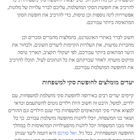
להרכיב את חופשת הסקי המושלמת, עליכם לברר עלויות של מלונות,
אפשרויות לינה נוספות וכן טיסות, כדי להרכיב את חופשת הסקי
המתאימה ביותר עבורכם.
חשוב לברר באתרי האינטרנט, בהמלצות מחברים ומכרים וכן
מחברות נסיעות, את העלויות הקיימות ליעדים השונים, ולבחור את
היעד המתאים ביותר עבורכם, לפי ישקולי תקציב, תאריך טיסה
ומיקום מועדף. לאחר שבדקתם את כל הנתונים לעיל, תוכלו להרכיב
את החופשה המושלמת עבורכם.
יעדים מומלצים לחופשת סקי למשפחות
קיימים יעדים רבים באירופה לחופשת סקי מושלמת למשפחות, עם
ילדים, למשל. היבט זה חשוב היות וילדים נוטים להשתעמם וכדאי
למצוא אתרי סקי המתאימים למשפחות כדי שגם הילדים וגם ההורים
ושאר בני המשפחה, יוכלו ליהנות מחופשה מושלמת עבורם. כך כל
אחד מבני המשפחה יוכל ליהנות מהפעילויות המתאימות לו במהלך
החופשה המשפחתית, בכל גיל.
ואל טורנס
היא דוגמה ליעד שנותן