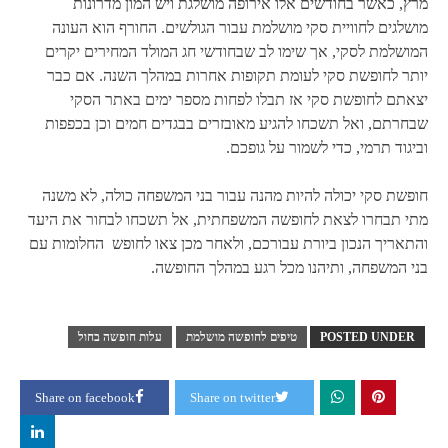
מרץ, כאשר בחודשים אלו אירופה מושלגת ויש המון מדרונות
מושלגים לחוויית סקי מושלמת עבור הגולשים. החורף הוא העונה
המושלמת לסקי, אך שימו לב שבחודשי חג המולד המחירים יקרים
יותר לחופשת סקי לעומת תקופות אחרות במהלך השנה. אם כבר
יצאתם לחופשת סקי אז תבלו לפחות מספר ימים באתר הסקי
שבחרתם, ואל תשכחו להגיע מאובזרים בבגדים חמים וכן בכפפות
וביגוד תרמי, כדי לשמור על גופכם.
חופשת סקי יכולה להיות מהנה עבור בני המשפחה כולה, לא משנה
מתי תבחרו לצאת לחופשה המשפחתית, אל תשכחו לבחור את היעד
והתאריך הנכון ביורת עבורכם, ולאחר מכן צאו לחופש החלומות עם
בני המשפחה, ותיהנו מכל רגע במהלך החופשה.
POSTED UNDER
טיפים לחופשה מושלמת
עלות חופשה בחול
Share on facebook
Share on twitter