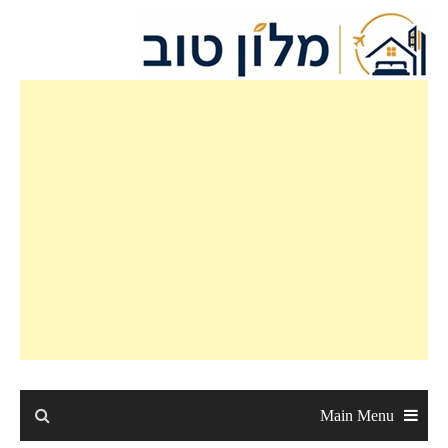
Ski
t
conten
Main Menu