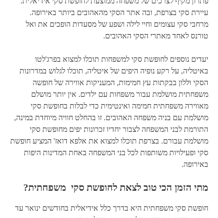
פתרון מקיף לצרכים של משפחה ממוצעת לחופשת סקי אידיאלית.
עיירת סקי בצרפת, ובה אתר הסקי מהאהובים ביותר באירופה.
מרחבי סקי עצומים וחיי לילה ושפע של מסעדות הופכים את ואל
טורנס לאחד מאתרי הסקי האהובים.
יעדים נוספים לחופשת סקי למשפחות תוכלו למצוא בפרג'לטו
באיטליה, על רקע נופיה היפים של איטליה, תוכלו לגלוש במדרונות
הסקי וללון בבקתות עץ חמימות, המעניקות אווירה של חופשה
משפחתית מושלמת עבור משפחות עם ילדים. אין יותר מושלם
מאווירה משפחתית חמימה ואינטימית כדי לבלות בחופשת סקי
מושלמת עם בניה משפחה האהובים. זו בהחלט חוויה מיוחדת במינה,
התורמת לבני המשפחה לצבור יחדיו זכרונות יפים מחופשת סקי
מושלמת עבורם. בצרפת תוכלו למצוא את אלפא דואז' המציע חופשת
סקי ופעילויות משותפות לכל בני המשפחה באחת המדינות היפות
באירופה.
מתי הזמן הכי טוב לצאת לחופשת סקי משפחתית?
חופשת סקי משפחתית היא בדרך כלל אידיאלית בחודשים ינואר עד