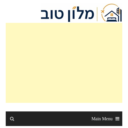
Ski
t
conten
Main Menu