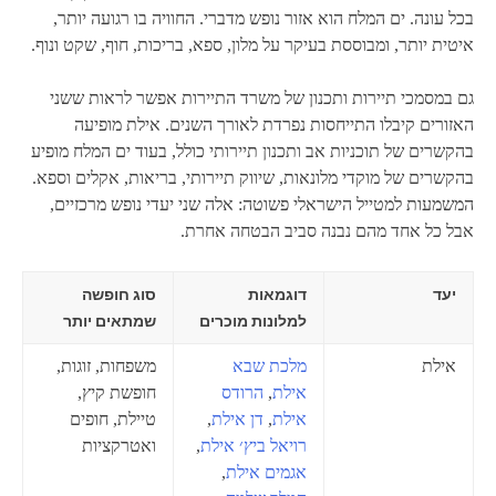
בכל עונה. ים המלח הוא אזור נופש מדברי. החוויה בו רגועה יותר,
איטית יותר, ומבוססת בעיקר על מלון, ספא, בריכות, חוף, שקט ונוף.
גם במסמכי תיירות ותכנון של משרד התיירות אפשר לראות ששני
האזורים קיבלו התייחסות נפרדת לאורך השנים. אילת מופיעה
בהקשרים של תוכניות אב ותכנון תיירותי כולל, בעוד ים המלח מופיע
בהקשרים של מוקדי מלונאות, שיווק תיירותי, בריאות, אקלים וספא.
המשמעות למטייל הישראלי פשוטה: אלה שני יעדי נופש מרכזיים,
אבל כל אחד מהם נבנה סביב הבטחה אחרת.
יעד
דוגמאות
סוג חופשה
למלונות מוכרים
שמתאים יותר
אילת
מלכת שבא
משפחות, זוגות,
אילת
,
הרודס
חופשת קיץ,
אילת
,
דן אילת
,
טיילת, חופים
רויאל ביץ׳ אילת
,
ואטרקציות
אגמים אילת
,