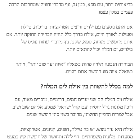
בריאותית יותר, עם ספא, בטן גב, נוף מדברי וחוויה שמתרכזת הרבה
פעמים במלון עצמו.
אם אתם נוסעים עם ילדים ורוצים אטרקציות, בריכות, טיילת
ופעילות לאורך היום, אילת בדרך כלל תהיה הבחירה החזקה יותר. אם
אתם מחפשים מנוחה, ספא, שקט, נוף מדברי ופחות עומס של
בילויים, ים המלח יכול להתאים יותר.
הבחירה הנכונה תלויה פחות בשאלה “איזה יעד טוב יותר”, ויותר
בשאלה איזה סוג חופשה אתם רוצים.
למה בכלל להשוות בין אילת לים המלח?
אילת וים המלח הם שני יעדים חמים, דרומיים, מוכרים מאוד, עם
ריכוז מלונות גדול יחסית ועם קהל ישראלי שמגיע אליהם שוב ושוב.
אבל למרות הדמיון החיצוני, מדובר בשני סוגי חופשה שונים.
אילת היא עיר נופש. יש בה טיילת, חופים, קניונים, אטרקציות,
מסעדות, מלונות משפחתיים, חיי לילה ותחושה של חופשת קיץ כמעט