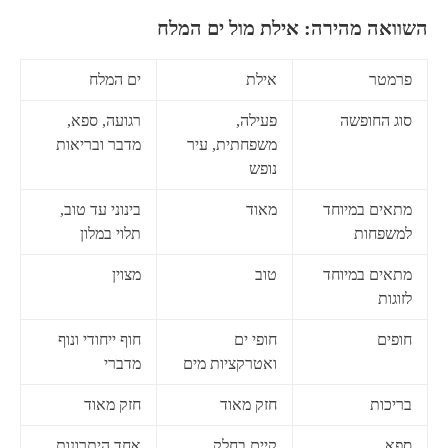
השוואה מהירה: אילת מול ים המלח
פרמטר
אילת
ים המלח
סוג החופשה
פעילה,
רגועה, ספא,
משפחתית, עיר
מדבר ובריאות
נופש
מתאים במיוחד
מאוד
בינוני עד טוב,
למשפחות
תלוי במלון
מתאים במיוחד
טוב
מצוין
לזוגות
חופים
חופי ים
חוף ייחודי ונוף
ואטרקציות מים
מדברי
בריכות
חזק מאוד
חזק מאוד
ספא
קיים בחלק
אחד היתרונות