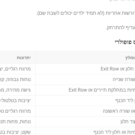
ורשות אחריות (לא תמיד ילדים יכולים לשבת שם).
עדיף להתרחק.
פופולרי
ומלץ
יתרונות
מרווח רגליים, י
נוחות גבוהה, קר
 במחלקת תיירים או Exit Row
גישה מהירה, מרו
ליד הכנף
יציבות בטלטולים
מרווח רגליים נ
נוחות, פחות תנו
ות או חלון ליד הכנף
שקט, יציבות בט