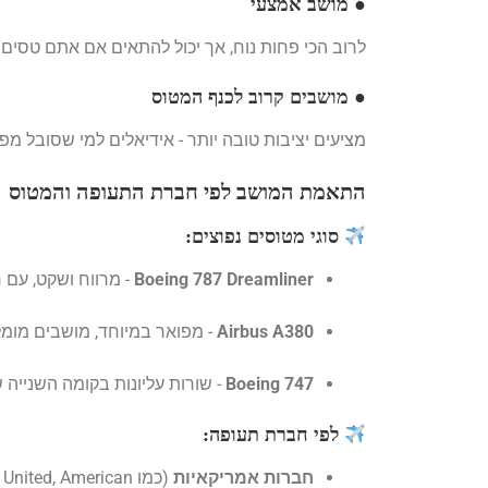
● מושב אמצעי
לרוב הכי פחות נוח, אך יכול להתאים אם אתם טסים כ
● מושבים קרוב לכנף המטוס
מציעים יציבות טובה יותר - אידיאלים למי שסובל מ
התאמת המושב לפי חברת התעופה והמטוס
סוגי מטוסים נפוצים:
Boeing 787 Dreamliner
- מרווח ושקט, עם ח
Airbus A380
- מפואר במיוחד, מושבים מומל
Boeing 747
- שורות עליונות בקומה השנייה 
לפי חברת תעופה:
חברות אמריקאיות
(כמו Delta, United, American): מציעות לרוב מגוון מושבים בפרימיום.