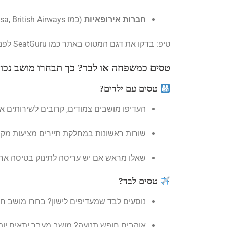
חברות אירופאיות
(כמו Lufthansa, British Airways): השקעה גדולה במחלקות עסקים ופרימיום.
טיפ: בדקו את דגם המטוס באתר כמו SeatGuru לפני בחירת מושב.
טסים כמשפחה או לבד? כך תבחרו מושב נכון
טסים עם ילדים?
העדיפו מושבים צמודים, קרובים לשירותים או 
שורות ראשונות במחלקת תיירים מציעות מקום
שאלו מראש אם יש עריסה לתינוק בטיסה ארו
טסים לבד?
נוסעים לבד שמעדיפים לישון? בחרו מושב חלו
אוהבים חופש תנועה? מושב מעבר יתאים יות