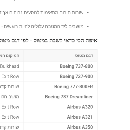
שורות חירום מתאימות לנוסעים גבוהים אך ד
מושבים ליד המטבח עלולים להיות רועשים - 
איפה הכי כדאי לשבת במטוס - לפי דגם מטוס 
דגם מטוס
המיקום המ
Boeing 737-800
Bulkhead חלון או Exit Row
Boeing 737-900
Exit Row שורה שנייה
Boeing 777-300ER
שורות קדמיות
Boeing 787 Dreamliner
מושב חלון 
Airbus A320
Exit Row או שורה ראשונה
Airbus A321
Exit Row צד חלון
Airbus A350
שורות קדמי