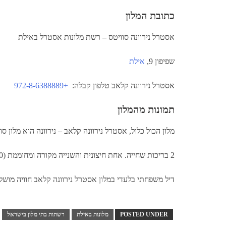
כתובת המלון
אסטרל נירוונה סוויטס – רשת מלונות אסטרל באילת
שפיפון 9,
אילת
אסטרל נירוונה קלאב טלפון קבלה:
+972-8-6388889
תמונות מהמלון
מלון הכול כלול, אסטרל נירוונה קלאב – נירוונה הוא מלון סוויטות באילת המתאים להרכבים שונים מזוג + 5 י
2 בריכות שחייה. אחת חיצונית והשנייה מקורה ומחוממת (30 מעלות בחורף) קפה ועוגה מוגשים בלובי בכל יום בין השעות 16:00-17:00
דיל משפחתי בלעדי במלון אסטרל נירוונה קלאב חוויה מוש
POSTED UNDER
מלונות באילת
רשתות בתי מלון בישראל