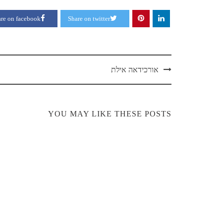
re on facebook
Share on twitter
Post
אורכידאה אילת
navigation
YOU MAY LIKE THESE POSTS