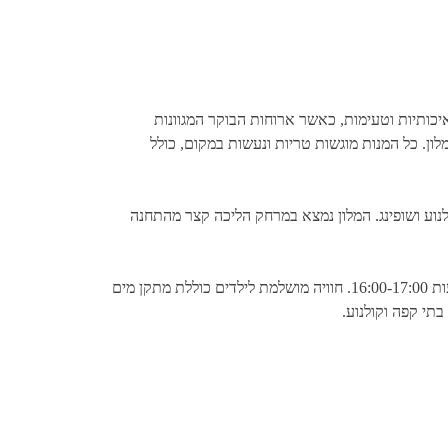
איכותיות וטעימות, כאשר ארוחות הבוקר המגוונות
ים של המלון. כל המנות מוגשות טריות ונעשות במקום, כולל
ולנוע ושופינג. המלון נמצא במרחק הליכה קצר מהתחנה
במלון תמצאו שתי בריכות שחייה: אחת חיצונית והשנייה מקורה ומחוממת (30 מעלות בחורף). קפה ועוגה מוגשים בלובי בכל יום בין השעות 16:00-17:00. חוויה מושלמת לילדים כוללת מתקן מים
בתי קפה וקולנוע.