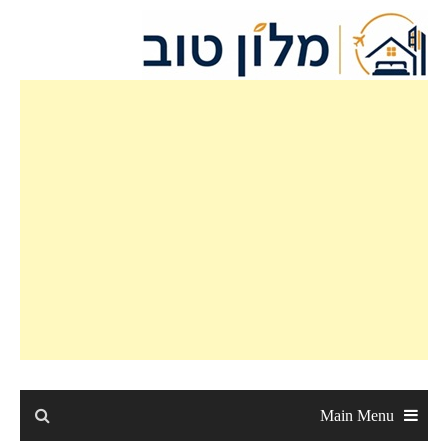
Ski
t
conten
Main Menu