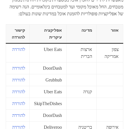
מטבחים, החל מאוכל מקומי ועד למטבחים בינלאומיים. הנה רשימה
של אפליקציות פופולריות להזמנת אוכל במדינות שונות בעולם:
אזור
מדינה
אפליקציה
קישור
עיקרית
להורדה
צפון
ארצות
Uber Eats
להורדה
אמריקה
הברית
DoorDash
להורדה
Grubhub
להורדה
קנדה
Uber Eats
להורדה
SkipTheDishes
להורדה
DoorDash
להורדה
אירופה
בריטניה
Deliveroo
להורדה