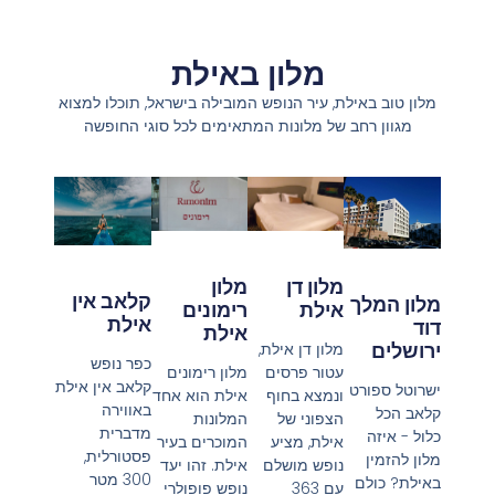
מלון באילת
מלון טוב באילת, עיר הנופש המובילה בישראל, תוכלו למצוא
מגוון רחב של מלונות המתאימים לכל סוגי החופשה
מלון
מלון דן
קלאב אין
מלון המלך
רימונים
אילת
אילת
דוד
אילת
ירושלים
מלון דן אילת,
כפר נופש
מלון רימונים
עטור פרסים
קלאב אין אילת
ישרוטל ספורט
אילת הוא אחד
ונמצא בחוף
באווירה
קלאב הכל
המלונות
הצפוני של
מדברית
כלול - איזה
המוכרים בעיר
אילת, מציע
פסטורלית,
מלון להזמין
אילת. זהו יעד
נופש מושלם
300 מטר
באילת? כולם
נופש פופולרי
עם 363