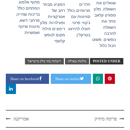
מחוף אלמוג.
שואלים את
המציע מבחר
חדרים
המתחם כולל
השאלה. מלון
רחב של
מרווחים, כולל
בריכות שחייה,
ספורט קלאב
אטרקציות
סוויטות עם
מרחבי דשא,
פתר את
ופעילויות. מלון
ג'קוזי פרטי.
מיטות שיזוף
השאלה
רימונים אילת
תוכלו להירגע
ושמשיות.
להרבה
מקום לנופש
בטרקלין
נופשים. פשוט
קלאסי
הכול כלול
POSTED UNDER
מלונות באילת
רשתות בתי מלון בישראל
Share on facebook
Share on twitter
פרימה מיוזיק
אמריקנה