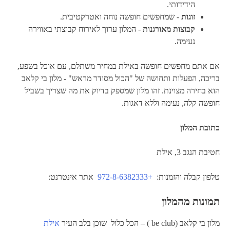
הידידותי.
זוגות
- שמחפשים חופשה נוחה ואטרקטיבית.
קבוצות מאורגנות
- המלון ערוך לאירוח קבוצתי באווירה
נעימה.
אם אתם מחפשים חופשה באילת במחיר משתלם, עם אוכל בשפע,
בריכה, הפעלות ותחושה של "הכול מסודר מראש" - מלון בי קלאב
הוא בחירה מצוינת. זהו מלון שמספק בדיוק את מה שצריך בשביל
חופשה קלה, נעימה וללא דאגות.
כתובת המלון
חטיבת הנגב 3, אילת
טלפון קבלה והזמנות:
+972-8-6382333
אתר אינטרנט:
תמונות מהמלון
מלון בי קלאב (be club ) – הכל כלול שוכן בלב העיר
אילת