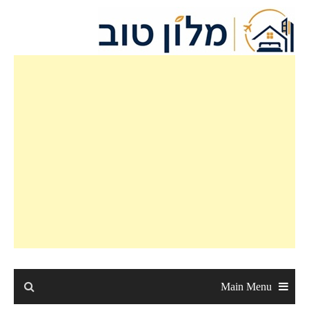
Ski
t
conten
Main Menu