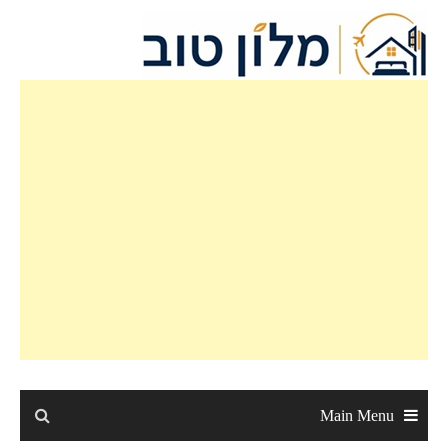
Ski
t
conten
Main Menu