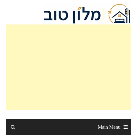
Ski
t
conten
Main Menu