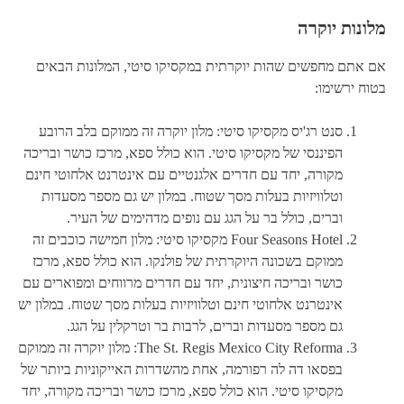
מלונות יוקרה
אם אתם מחפשים שהות יוקרתית במקסיקו סיטי, המלונות הבאים
בטוח ירשימו:
סנט רג'יס מקסיקו סיטי: מלון יוקרה זה ממוקם בלב הרובע
הפיננסי של מקסיקו סיטי. הוא כולל ספא, מרכז כושר ובריכה
מקורה, יחד עם חדרים אלגנטיים עם אינטרנט אלחוטי חינם
וטלוויזיות בעלות מסך שטוח. במלון יש גם מספר מסעדות
וברים, כולל בר על הגג עם נופים מדהימים של העיר.
Four Seasons Hotel מקסיקו סיטי: מלון חמישה כוכבים זה
ממוקם בשכונה היוקרתית של פולנקו. הוא כולל ספא, מרכז
כושר ובריכה חיצונית, יחד עם חדרים מרווחים ומפוארים עם
אינטרנט אלחוטי חינם וטלוויזיות בעלות מסך שטוח. במלון יש
גם מספר מסעדות וברים, לרבות בר וטרקלין על הגג.
The St. Regis Mexico City Reforma: מלון יוקרה זה ממוקם
בפסאו דה לה רפורמה, אחת מהשדרות האייקוניות ביותר של
מקסיקו סיטי. הוא כולל ספא, מרכז כושר ובריכה מקורה, יחד