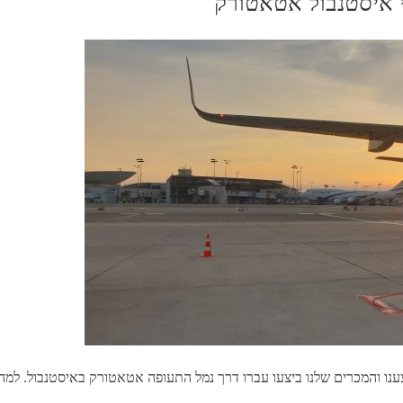
 איסטנבול אטאטורק
נו והמכרים שלנו ביצעו עברו דרך נמל התעופה אטאטורק באיסטנבול. למה 