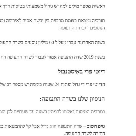
ראשית מספר מילים למה יש גידול משמעותי בטיסות דרך א
תורכיה נמצאת בצומת מרכזית בין יבשת אסיה לאירופה ובצע
הנוסעים וחברות התעופה.
בשנה האחרונה עברו מעל ל 60 מיליון נוסעים בשדה התעופה אטאטורק מצב שממקם את שדה התעופה לשדה תעופה מרכזי ומוביל.
בשנת 2019 שדה התעופה אמור לעבור לשדה התעופה החדש כנראה הגדול ביותר בעולם שיהיה בסמוך לשדה הקיים היום באיסטנבול.
דיוטי פרי באיסטנבול
הדיוטי פרי די גדול ופתוח 24 שעות ביממה יש מספר רב של חנויות לא זולות לדעתי אם יש לכם קניות של הרגע האחרון עדיף לעשות זאת לפני.
הניסיון שלנו בשדה התעופה:
במרבית הטיסות נאלצנו להמתין כשעה עד שעתיים לכן הזמן
טיפ חשוב
– שדה התעופה הוא גדול אבל קל להתמצאות כא
החזרה לשדה התעופה.