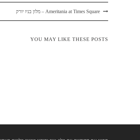
Post
Ameritania at Times Square – מלון בניו יורק
navigation
YOU MAY LIKE THESE POSTS