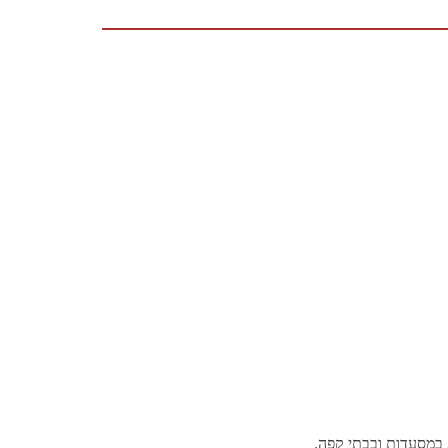
ג במסעדות ובבתי קפה.