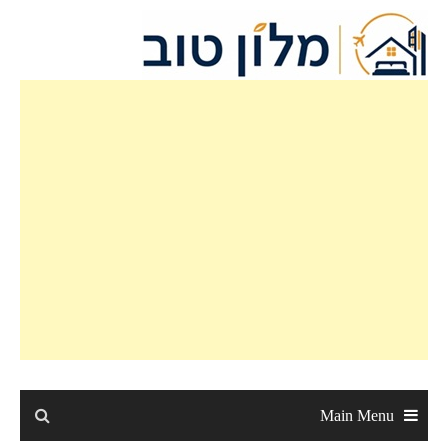
Ski
t
conten
Main Menu