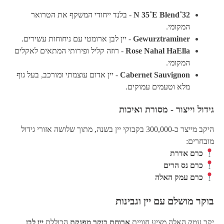
32˚N 35˚E Blend
- בלנד ייחודי המשקף את הטרואר
המקומי.
Gewurztraminer
- יין לבן ארומטי עם ניחוחות עשירים.
Rose Nahal HaElla
- רוזה קליל ופירותי המתאים לאקלים
המקומי.
Cabernet Sauvignon
- יין אדום עוצמתי ומורכב, בעל גוף
מלא וטעמים עמוקים.
גידול וייצור - מסורת ואיכות
היקב מייצר כ-300,000 בקבוקי יין בשנה, מתוך שלושה אזורי גידול
מובחרים:
כרם אדרת
כרם נס הרים
כרם עמק האלה
בוקר מושלם עם יין וגבינות
יקב עמק האלה מציע חוויית
ארוחת בוקר מפנקת
הכוללת
יין לבן