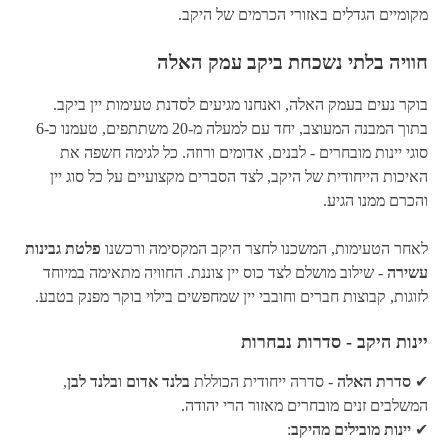
מקומיים הגדלים באזורי הכרמים של היקב.
חוויה בלתי נשכחת ביקב עמק האלה
בוקר נעים בעמק האלה, ואנחנו מגיעים לסדנת טעימות יין ביקב.
בתוך המבנה המעוצב, יחד עם למעלה מ-20 משתתפים, טעמנו כ-6
סוגי יינות מובחרים - לבנים, אדומים ורוזה. כל לגימה חשפה את
האיכות הייחודית של היקב, לצד הסברים מקצועיים על כל סוג יין
והכרם ממנו הגיע.
לאחר הטעימות, המשכנו לחצר היקב המקסימה ורכשנו
פלטת גבינות
עשירה
- שילוב מושלם לצד כוס יין צוננת. החוויה מתאימה במיוחד
לזוגות, קבוצות חברים וחובבי יין שמחפשים בילוי בוקר מפנק בטבע.
יינות היקב - סדרות נבחרות
✔
סדרת האלה
- סדרה ייחודית הכוללת
בלנד אדום
ו
בלנד לבן
,
המשלבים זנים מובחרים מאזור הרי יהודה.
✔
יינות מובילים מהיקב
: