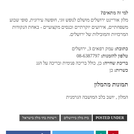
למי זה מתאים?
מלון אוריינט ירושלים מושלם לנופש זוגי, חופשה עירונית, סופי שבוע
משפחתיים, אירועים יוקרתיים וכנסים מקצועיים - באחת הנקודות
המרכזיות והמובילות של ירושלים.
כתובת:
עמק רפאים 3, ירושלים
טלפון להזמנות:
08-6387797
בריכת שחייה:
כן, כולל בריכה פנימית ובריכה על הגג
כשרות:
כן
תמונות מהמלון
המלון , יושב בלב המושבה הגרמנית
POSTED UNDER
בית מלון בירושלים
רשתות בתי מלון בישראל