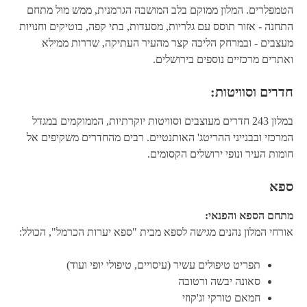
הטמפלרים. המלון ממוקם בלב המושבה הגרמנית, ממש מול מתחם
התחנה - אזור תוסס עם גלריות, מסעדות, בתי קפה, בוטיקים וחנויות
מעצבים - ובמרחק הליכה קצר מהעיר העתיקה, שדרות ממילא
ואתרים מרכזיים נוספים בירושלים.
חדרים וסוויטות:
במלון 243 חדרים מעוצבים וסוויטות יוקרתיות, הממוקמים במגדל
המרכזי ובבנייני ההריטג' האותנטיים. רבים מהחדרים משקיפים אל
חומות העיר ונופי ירושלים הקסומים.
ספא
מתחם הספא והפנאי:
אורחי המלון נהנים מגישה לספא מבית "ספא יערות הכרמל", הכולל:
תפריט טיפולים עשיר (עיסויים, טיפולי יופי ועוד)
סאונה יבשה ורטובה
חמאם טורקי וג'קוזי