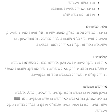
חדר כושר מקצועי
בריכת שחייה פנימית מחוממת
מתחם התרגעות שלם
גולת הכותרת:
בריכת השחייה על גג המלון, הצופה ישירות אל חומות העיר העתיקה,
ומציעה חוויית נוף בלתי נשכחת. לצד הבריכה - מתחמי שיזוף, בר
משקאות וארוחות קלות באווירה רגועה ומפנקת.
קולינריה:
ארוחת הבוקר הייחודית של מלון אוריינט נבנתה בהשראת שכונות
ירושלים כמו מחנה יהודה, מאה שערים, העיר העתיקה ושכונת הסטף
- חוויה קולינרית עשירה בטעמים וניחוחות מקומיים.
אירועים וכנסים:
במלון פועל מרכז כנסים מהמתקדמים בירושלים, הכולל אולמות
בגדלים שונים, המתאימים לאירועים פרטיים ועסקיים - עד 800
משתתפים. המרכז מצויד בציוד טכנולוגי מתקדם ומלווה בצוות הפקה
מקצועי.