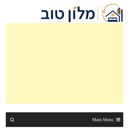
Ski
t
conten
Main Menu