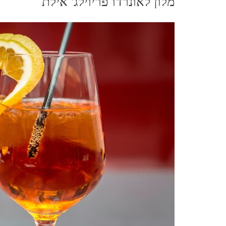
מלון לאונרדו פריוילג' אילת