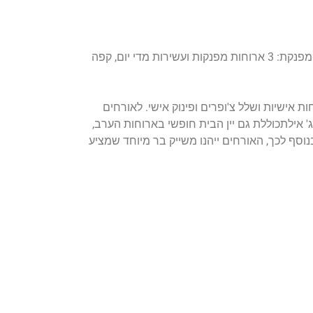
מלון לאונרדו פריוילג' אילת הכל כלול ממוקם במרחק דקות הליכה מחוף הים של אילת והטיילת ומציע חוויית נופש קולינרית מפנקת: 3 ארוחות מפנקות ועשירות מדי יום, קפה
ת אישיות ושלל צ'ופרים ופינוק אישי. לאורחים
ג' אילתכוללת גם יין הבית חופשי בארוחות הערב,
של משקאות קלים, חמים ואלכוהוליים, מאפים טריים, ומשקאות חריפים תוצרת חוץ (בין השעות 16:00-18:00). בנוסף לכך, האורחים ייהנו משייק בר מיוחד שמציע