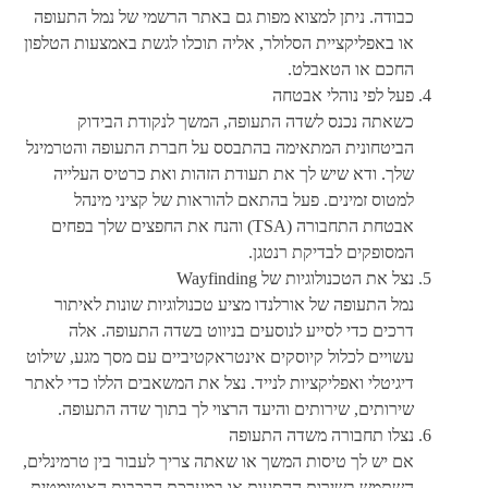
כבודה. ניתן למצוא מפות גם באתר הרשמי של נמל התעופה
או באפליקציית הסלולר, אליה תוכלו לגשת באמצעות הטלפון
החכם או הטאבלט.
פעל לפי נוהלי אבטחה
כשאתה נכנס לשדה התעופה, המשך לנקודת הבידוק
הביטחונית המתאימה בהתבסס על חברת התעופה והטרמינל
שלך. ודא שיש לך את תעודת הזהות ואת כרטיס העלייה
למטוס זמינים. פעל בהתאם להוראות של קציני מינהל
אבטחת התחבורה (TSA) והנח את החפצים שלך בפחים
המסופקים לבדיקת רנטגן.
נצל את הטכנולוגיות של Wayfinding
נמל התעופה של אורלנדו מציע טכנולוגיות שונות לאיתור
דרכים כדי לסייע לנוסעים בניווט בשדה התעופה. אלה
עשויים לכלול קיוסקים אינטראקטיביים עם מסך מגע, שילוט
דיגיטלי ואפליקציות לנייד. נצל את המשאבים הללו כדי לאתר
שירותים, שירותים והיעד הרצוי לך בתוך שדה התעופה.
נצלו תחבורה משדה התעופה
אם יש לך טיסות המשך או שאתה צריך לעבור בין טרמינלים,
השתמש בשירות ההסעות או במערכת הרכבות האוטומטית