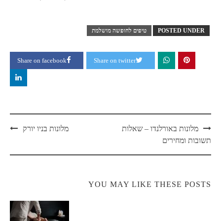
POSTED UNDER
טיפים לחופשה מושלמת
Share on facebook
Share on twitter
Post
מלונות באורלנדו – שאלות
מלונות בניו יורק
navigation
תשובות ומחירים
YOU MAY LIKE THESE POSTS