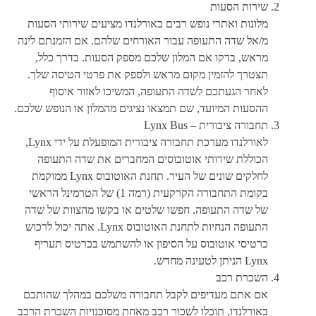
שירות הסעות
מלונות ואתרי נופש רבים באורלנדו מציעים שירותי הסעות
מ/אל שדה התעופה עבור האורחים שלהם. אם הזמנתם לינה
מראש, בדקו אם המלון שלכם מספק הסעות. בדרך כלל,
תצטרך להזמין מקום מראש ולספק את פרטי הטיסה שלך.
לאחר הגעתכם לשדה התעופה, המשיכו לאזור איסוף
ההסעות המיועד, שם תמצאו נציגים מהמלון או הנופש שלכם.
תחבורה ציבורית – Lynx Bus
לאורלנדו מערכת תחבורה ציבורית המופעלת על ידי Lynx,
הכוללת שירותי אוטובוסים המחברים את שדה התעופה
לחלקים שונים של העיר. תחנת האוטובוס Lynx ממוקמת
בקומת התחבורה הקרקעית (רמה 1) של הטרמינל הראשי
של שדה התעופה. חפשו שלטים או בקשו מהצוות של שדה
התעופה הנחיות לתחנת האוטובוס Lynx. אתה יכול לרכוש
כרטיסי אוטובוס על הסיפון או להשתמש בכרטיס תעריף
Lynx הניתן לטעינה מחדש.
השכרת רכב
אם אתם מעדיפים לקבל תחבורה משלכם במהלך שהותכם
באורלנדו, תוכלו לשכור רכב מאחת מסוכנויות השכרת הרכב