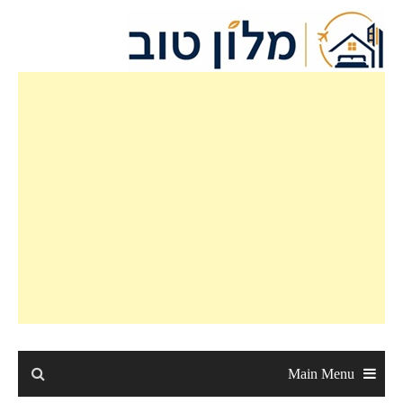
Ski
t
conten
Main Menu