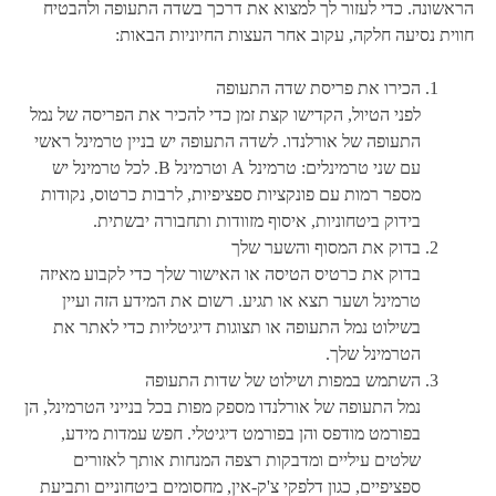
הראשונה. כדי לעזור לך למצוא את דרכך בשדה התעופה ולהבטיח
חווית נסיעה חלקה, עקוב אחר העצות החיוניות הבאות:
הכירו את פריסת שדה התעופה
לפני הטיול, הקדישו קצת זמן כדי להכיר את הפריסה של נמל
התעופה של אורלנדו. לשדה התעופה יש בניין טרמינל ראשי
עם שני טרמינלים: טרמינל A וטרמינל B. לכל טרמינל יש
מספר רמות עם פונקציות ספציפיות, לרבות כרטוס, נקודות
בידוק ביטחוניות, איסוף מזוודות ותחבורה יבשתית.
בדוק את המסוף והשער שלך
בדוק את כרטיס הטיסה או האישור שלך כדי לקבוע מאיזה
טרמינל ושער תצא או תגיע. רשום את המידע הזה ועיין
בשילוט נמל התעופה או תצוגות דיגיטליות כדי לאתר את
הטרמינל שלך.
השתמש במפות ושילוט של שדות התעופה
נמל התעופה של אורלנדו מספק מפות בכל בנייני הטרמינל, הן
בפורמט מודפס והן בפורמט דיגיטלי. חפש עמדות מידע,
שלטים עיליים ומדבקות רצפה המנחות אותך לאזורים
ספציפיים, כגון דלפקי צ'ק-אין, מחסומים ביטחוניים ותביעת