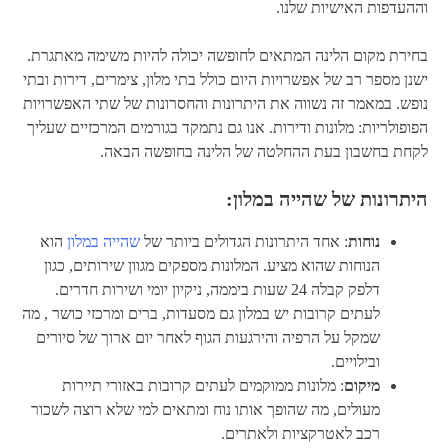
וההעדפות האישיות שלנו.
בחירת מקום הלינה המתאים לחופשה יכולה להיות משימה מאתגרת.
ישנן מספר רב של אפשרויות היום כולל בתי מלון, צימרים, דירות ובתי
נופש. במאמר זה נשווה את היתרונות והחסרונות של שתי האפשרויות
הפופולריות: מלונות ודירות. אנו גם נתמקד בגורמים המרכזיים שעליך
לקחת בחשבון בעת ההחלטה של הלינה בחופשה הבאה.
היתרונות של שהייה במלון:
נוחות
: אחד היתרונות הגדולים ביותר של
שהייה במלון
הוא
הנוחות שהוא מציע. המלונות מספקים מגוון שירותים, כגון
דלפק קבלה 24 שעות ביממה, ניקיון יומי ושירות חדרים.
לעתים קרובות יש במלון גם מסעדות, ברים ומרכזי כושר , מה
שמקל על הרפיה והירגעות הגוף לאחר יום ארוך של סיורים
ובילויים.
מיקום
: מלונות ממוקמים לעתים קרובות באזורי תיירות
מעולים, מה שהופך אותו נוח ומתאים למי שלא רוצה לשכור
רכב לאטרקציות ולאתרים.