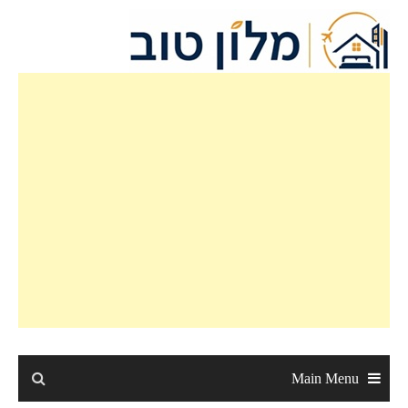
Ski
t
conten
Main Menu