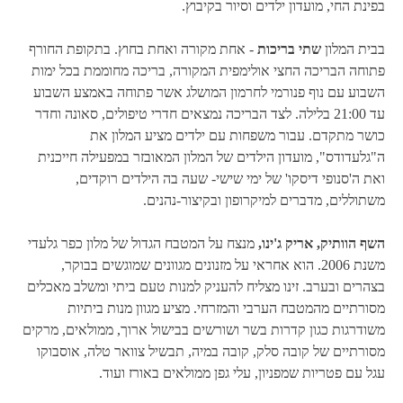
בפינת החי, מועדון ילדים וסיור בקיבוץ.
בבית המלון
שתי בריכות
- אחת מקורה ואחת בחוץ. בתקופת החורף
פתוחה הבריכה החצי אולימפית המקורה, בריכה מחוממת בכל ימות
השבוע עם נוף פנורמי לחרמון המושלג אשר פתוחה באמצע השבוע
עד 21:00 בלילה. לצד הבריכה נמצאים חדרי טיפולים, סאונה וחדר
כושר מתקדם. עבור משפחות עם ילדים מציע המלון את
ה"גלעדודס", מועדון הילדים של המלון המאובזר במפעילה חייכנית
ואת ה'סנופי דיסקו' של ימי שישי- שעה בה הילדים רוקדים,
משתוללים, מדברים למיקרופון ובקיצור-נהנים.
השף הוותיק, אריק ג'ינו,
מנצח על המטבח הגדול של מלון כפר גלעדי
משנת 2006. הוא אחראי על מזנונים מגוונים שמוגשים בבוקר,
בצהרים ובערב. זינו מצליח להעניק למנות טעם ביתי ומשלב מאכלים
מסורתיים מהמטבח הערבי והמזרחי. מציע מגוון מנות ביתיות
משודרגות כגון קדרות בשר ושורשים בבישול ארוך, ממולאים, מרקים
מסורתיים של קובה סלק, קובה במיה, תבשיל צוואר טלה, אוסבוקו
עגל עם פטריות שמפניון, עלי גפן ממולאים באורז ועוד.