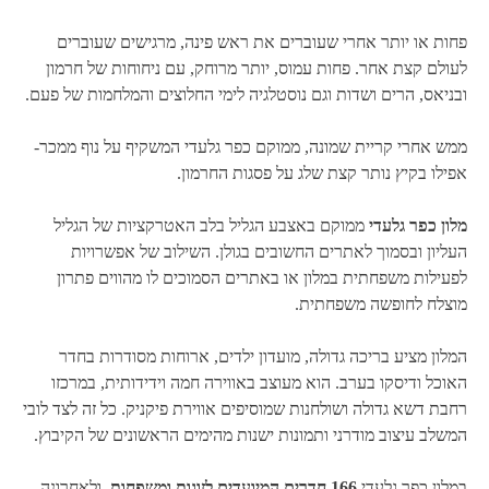
פחות או יותר אחרי שעוברים את ראש פינה, מרגישים שעוברים
לעולם קצת אחר. פחות עמוס, יותר מרוחק, עם ניחוחות של חרמון
ובניאס, הרים ושדות וגם נוסטלגיה לימי החלוצים והמלחמות של פעם.
ממש אחרי קריית שמונה, ממוקם כפר גלעדי המשקיף על נוף ממכר-
אפילו בקיץ נותר קצת שלג על פסגות החרמון.
מלון כפר גלעדי
ממוקם באצבע הגליל בלב האטרקציות של הגליל
העליון ובסמוך לאתרים החשובים בגולן. השילוב של אפשרויות
לפעילות משפחתית במלון או באתרים הסמוכים לו מהווים פתרון
מוצלח לחופשה משפחתית.
המלון מציע בריכה גדולה, מועדון ילדים, ארוחות מסודרות בחדר
האוכל ודיסקו בערב. הוא מעוצב באווירה חמה וידידותית, במרכזו
רחבת דשא גדולה ושולחנות שמוסיפים אווירת פיקניק. כל זה לצד לובי
המשלב עיצוב מודרני ותמונות ישנות מהימים הראשונים של הקיבוץ.
במלון כפר גלעדי
166 חדרים המיועדים לזוגות ומשפחות
, ולאחרונה