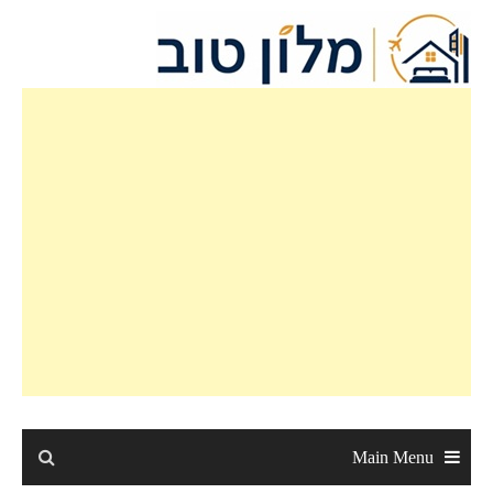
Ski
t
conten
Main Menu