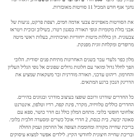
נחנך אגף חדש המכיל 11 סוויטות מאובזרות.
את הסוויטות מאפיינים צבעי אדמה חמים, רצפת פרקט, נגיעות של
אבני בזלת מקומיות וגופי תאורה בסגנון רטרו, בשילוב זכוכית ויטראז
צבעונית. הן כוללות מיטות ייחודיות ואיכותיות, בעלות ראשי מיטה
מרופדים ומקלחת זוגית מפנקת.
מלון כפר גלעדי עבר בשנים האחרונות מתיחת פנים יסודית. הלובי
הפך לחלל גדול ומואר עם חלונות גדולים שפונים אל נופי הגליל העליון
והחרמון. ריהוט עדכני, תאורה מודרנית ובר משקאות שמציע את
הדרינק הנכון ברגע המתאים.
כל החדרים שודרגו ורובם שופצו בעיצוב מודרני ובגוונים בהירים.
החדרים כוללים טלוויזיה, מקרר, פינת קפה, רדיו וטלפון, אינטרנט
אלחוטי חופשי בלובי. מתחם המלון כולל גם חדר כושר, ספא עם
סאונה יבשה, בית כנסת, 2 חדרי אוכל כשרים ומסעדה חלבית בלובי.
בריכת שחייה מקורה ומחוממת הצופה אל החרמון ועמק החולה
ובריכת שחייה חיצונית לחודשי הקיץ. לילדים אפשר למצוא עיסוקים