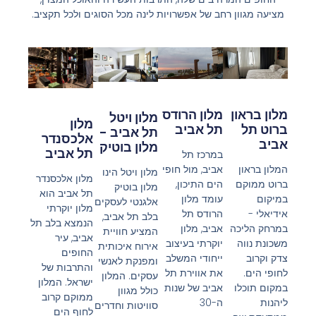
מציעה מגוון רחב של אפשרויות לינה מכל הסוגים ולכל תקציב.
מלון הרודס
מלון בראון
מלון ויטל
מלון
תל אביב
ברוט תל
תל אביב -
אלכסנדר
אביב
מלון בוטיק
תל אביב
במרכז תל
אביב, מול חופי
המלון בראון
מלון ויטל הינו
מלון אלכסנדר
הים התיכון,
ברוט ממוקם
מלון בוטיק
תל אביב הוא
עומד מלון
במיקום
אלגנטי לעסקים
מלון יוקרתי
הרודס תל
אידיאלי -
בלב תל אביב,
הנמצא בלב תל
אביב, מלון
במרחק הליכה
המציע חוויית
אביב, עיר
יוקרתי בעיצוב
משכונת נווה
אירוח איכותית
החופים
ייחודי המשלב
צדק וקרוב
ומפנקת לאנשי
והתרבות של
את אווירת תל
לחופי הים.
עסקים. המלון
ישראל. המלון
אביב של שנות
במקום תוכלו
כולל מגוון
ממוקם קרוב
ה-30
ליהנות
סוויטות וחדרים
לחוף הים