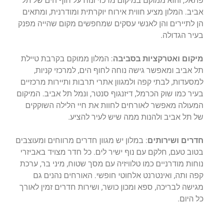
פתאל, והוא ממוקם במיקום מרכזי ונוח על חוף הים של תל
אביב. המלון מציע חווית אירוח יוקרתית ומודרנית, ומתאים
הן לתיירים והן לאנשי עסקים שמחפשים מקום שהייה מפנק
בעיר הגדולה.
מיקום ואטרקציות בסביבה
: המלון ממוקם בקרבת טיילת
תל אביב ומאפשר גישה נוחה לחוף הים, למרכזי קניות,
למסעדות, לבתי קפה ולמגוון אתרי תרבות ותיירות מרכזיים
בעיר כמו שוק הכרמל, דיזנגוף סנטר, ונמל תל אביב. המיקום
המעולה מאפשר לאורחים לחוות את חיי הלילה השוקקים
של תל אביב ולהנות ממה שיש לעיר להציע.
חדרים ושירותים
: במלון יש מגוון חדרים מרווחים ומעוצבים
בטוב טעם, חלקם עם נוף ישיר לים. כל חדר מצויד באביזרי
נוחות מודרניים כמו טלוויזיה עם מסך שטוח, מיני בר, ערכת
קפה ותה, ואינטרנט אלחוטי חופשי. האורחים נהנים גם
מגישה לבריכה, ספא ומכון כושר, ושירות חדרים זמין לאורך
כל היום.