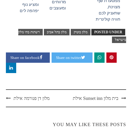
ממסעדת שף
מרווחים
ומציע נוף
מצוינת,
ומעוצבים
יפהפה לים
שתעניק לכם
חוויה קולינרית
POSTED UNDER
מלון בוטיק
מלון בתל אביב
רשתות בתי מלון
בישראל
Share on facebook
Share on twitter
בית מלון Sunset inn אילת
מלון דן פנורמה אילת
YOU MAY LIKE THESE POSTS