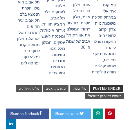
תל אביב הוא
עומד מלון
במיקום
אלגנטי
מלון יוקרתי
הרודס תל
אידיאלי -
לעסקים בלב
הנמצא בלב
אביב, מלון
במרחק הליכה
תל אביב,
תל אביב, עיר
יוקרתי בעיצוב
משכונת נווה
המציע חוויית
החופים
ייחודי המשלב
צדק וקרוב
אירוח איכותית
והתרבות של
את אווירת תל
לחופי הים.
ומפנקת לאנשי
ישראל. המלון
אביב של שנות
במקום תוכלו
עסקים. המלון
ממוקם קרוב
ה-30
ליהנות
כולל מגוון
לחוף הים
ממסעדת שף
סוויטות
ומציע נוף
מצוינת,
וחדרים
יפהפה לים
שתעניק לכם
מרווחים
חוויה קולינרית
ומעוצבים
POSTED UNDER
מלון בוטיק
מלון בתל אביב
מלונות יוקרתיים
רשתות בתי מלון בישראל
Share on facebook
Share on twitter