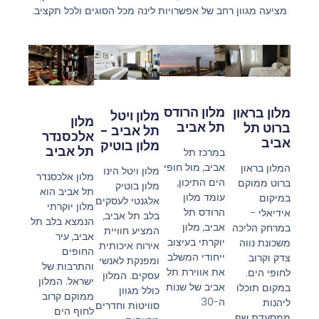
מציעה מגוון רחב של אפשרויות לינה מכל הסוגים ולכל תקציב.
מלון הרודס
מלון בראון
מלון ויטל
מלון
תל אביב
ברוט תל
תל אביב -
אלכסנדר
אביב
מלון בוטיק
תל אביב
במרכז תל
אביב, מול חופי
המלון בראון
מלון ויטל הינו
מלון אלכסנדר
הים התיכון,
ברוט ממוקם
מלון בוטיק
תל אביב הוא
עומד מלון
במיקום
אלגנטי לעסקים
מלון יוקרתי
הרודס תל
אידיאלי -
בלב תל אביב,
הנמצא בלב תל
אביב, מלון
במרחק הליכה
המציע חוויית
אביב, עיר
יוקרתי בעיצוב
משכונת נווה
אירוח איכותית
החופים
ייחודי המשלב
צדק וקרוב
ומפנקת לאנשי
והתרבות של
את אווירת תל
לחופי הים.
עסקים. המלון
ישראל. המלון
אביב של שנות
במקום תוכלו
כולל מגוון
ממוקם קרוב
ה-30
ליהנות
סוויטות וחדרים
לחוף הים
ממסעדת שף