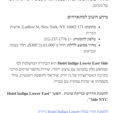
של מנהטן.
מידע חשוב למתארחים
כתובת:
171 Ludlow St, New York, NY 10002, ארצות
הברית
טלפון להזמנות:
+1 212-237-1776
מחיר ממוצע ללילה:
החל מ־₪1,000 (כ־$300), תלוי בעונה
ובביקוש
Hotel Indigo Lower East Side
הוא הבחירה המושלמת למי
שמחפש מלון במנהטן עם עיצוב ייחודי, שירות מוקפד ומיקום מרכזי
בקרבת האטרקציות של ניו יורק. אידיאלי לחופשה רומנטית, טיול
משפחתי או שהות עסקית עם סטייל.
להזמנת חדרים ובדיקת זמינות - חפשו "Hotel Indigo Lower East
Side NYC".
להזמנת חדר במלון Hotel Indigo Lower נייורק