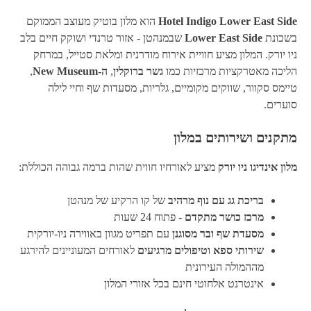
Hotel Indigo Lower East Side
הוא מלון בוטיק מעוצב הממוקם
בשכונת
Lower East Side
שבמנהטן - אזור טרנדי ושוקק חיים בלב
ניו יורק. המלון מציע חוויית אירוח מודרנית ומלאת סטייל, במרחק
הליכה מאטרקציות מרכזיות כמו
גשר ברוקלין
,
ה-New Museum
,
טיימס סקוור, שווקים מקומיים, גלריות, מסעדות שף וחיי לילה
סוערים.
מתקנים ושירותים במלון
מלון אינדיגו ניו יורק
מציע לאורחיו חווית שהות ברמה גבוהה הכוללת:
בריכת גג עם נוף מרהיב
של קו הרקיע של מנהטן
מרכז כושר מתקדם
- פתוח 24 שעות
מסעדת שף ובר מסוגנן
עם תפריט מגוון באווירה ניו-יורקית
שירותי ספא וטיפולים מרגיעים
לאורחים המעוניינים להירגע
מההמולה העירונית
אינטרנט אלחוטי חינם בכל אזורי המלון