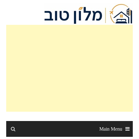
Ski
t
conten
Main Menu