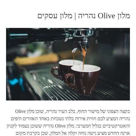
מלון Olive נהריה | מלון עסקים
בקצה הצפוני של מישור החוף, בלב העיר נהריה, שוכן מלון Olive
נהריה המציע לכם חווית אירוח בלתי נשכחת באחד האזורים היפים
והאטרקטיביים בגליל המערבי. מלון Olive נהריה ששוכן בצמוד לקניון
ארנה החדש מציע גישה נוחה וקלה אל המלון, שכן בקרבת מקום