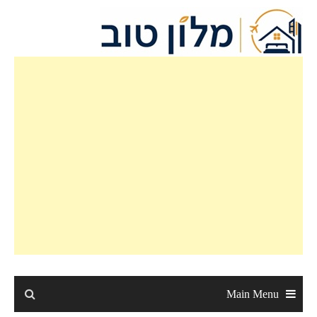
Ski
t
conten
Main Menu