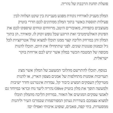
פועלת תחנת הרכבת של נהריה.
המלון מעניק לאורחיו נקודת מפגש מעניינת בין שקט ושלווה לבין
פעילות תוססת כאשר בתוך המלון ממתינים לכם חדרי בוטיק
מעוצבים בקפידה, מאובזרים היטב, מרווחים ונוחים שיספקו לכם את
הפינוק האולטימטיבי ואת הרוגע שכל נופש זקוק לו, ומאידך, הן בתוך
המלון והן במרחק הליכה קצר ממנו תוכלו למצוא שלל אטרקציות לכל
גיל ובמגוון סגנונות שונים. לפני שתתחילו את היום, תוכלו להנות
מבופה של המטבח הכשר במלון אשר יגיש לכם ארוחת בוקר
ישראלית.
בנוסף, תוכלו להתרשם מהלובי המעוצב של המלון אשר מציג
תערוכות אומנות מתחלפות של אמנים מצפון הארץ, או להנות
מטרקלין העסקים המציע כיבוד קל, עמדות אינטרנט וחדר ישיבות
ולמעשה הופך את מלון בוטיק Olive נהריה ליעד נוח וכדאי במיוחד גם
לאנשי עסקים המגיעים אל האזור. במרחק הליכה מהמלון תוכלו
למצוא עצמכם בשדרות געתון המפורסמות שבמרכז העיר וליהנות
ממסעדות, בתי קפה, פאבים, שופינג איכותי ואפילו ים!