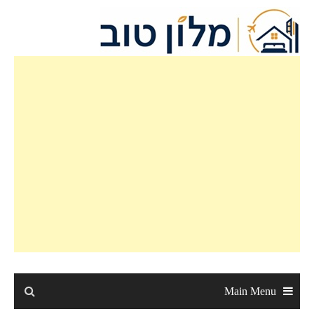
Ski
t
conten
Main Menu