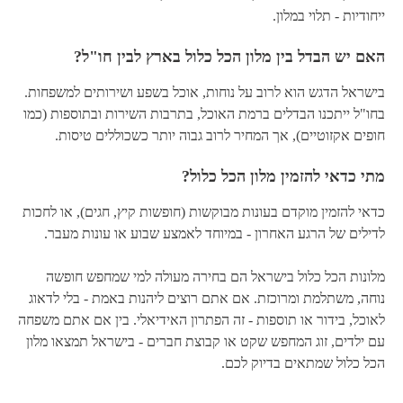
ייחודיות - תלוי במלון.
האם יש הבדל בין מלון הכל כלול בארץ לבין חו"ל?
בישראל הדגש הוא לרוב על נוחות, אוכל בשפע ושירותים למשפחות.
בחו"ל ייתכנו הבדלים ברמת האוכל, בתרבות השירות ובתוספות (כמו
חופים אקזוטיים), אך המחיר לרוב גבוה יותר כשכוללים טיסות.
מתי כדאי להזמין מלון הכל כלול?
כדאי להזמין מוקדם בעונות מבוקשות (חופשות קיץ, חגים), או לחכות
לדילים של הרגע האחרון - במיוחד לאמצע שבוע או עונות מעבר.
מלונות הכל כלול בישראל הם בחירה מעולה למי שמחפש חופשה
נוחה, משתלמת ומרוכזת. אם אתם רוצים ליהנות באמת - בלי לדאוג
לאוכל, בידור או תוספות - זה הפתרון האידיאלי. בין אם אתם משפחה
עם ילדים, זוג המחפש שקט או קבוצת חברים - בישראל תמצאו מלון
הכל כלול שמתאים בדיוק לכם.