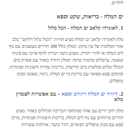
לילדים.
ים המלח - בריאות, שקט וספא
1.
לאונרדו קלאב ים המלח - הכל כלול
מלון לאונרדו קלאב ים המלח מציע חוויית "הכול כלול דלוקס" בלב
אזור המלונות של עין בוקק. המלון כולל 388 חדרים מעוצבים עם נוף
לים המלח או להרי יהודה, ומציע גישה ישירה לחוף פרטי עם פינות
שאנטי, ערסלים ומיטות שיזוף. המלון היחיד באזור עם פארק מים
הכולל שלוש מגלשות מים חדישות, בריכות שחייה חיצוניות ופנימיות,
ומתחם ספא מפואר עם בריכת מי ים המלח, ג'קוזי, סאונה ומגוון
טיפולים.
2.
דיוויד ים המלח ריזורט וספא
– עם אפשרות לפנסיון
מלא
מלון רחב ידיים עם אחד ממתחמי הבריכה הגדולים באזור. מציע
חדרים מרווחים עם נוף לים המלח, בריכות חיצוניות ופנימיות, מרכז
ספא עם מגוון טיפולים רפואיים, חדר כושר, ארוחות עשירות