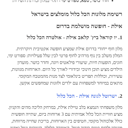
חדר כושר, ספא, ספורט ימי
- תלוי במלון ובדרגת השירות
רשימת מלונות הכל כלול מומלצים בישראל
אילת - חופשה מושלמת בדרום
1.
יו קוראל ביץ' קלאב אילת - אולטרה הכל כלול
מלון חוף ייחודי בדרום אילת שמציע חופשה אקטיבית ויוקרתית.
המלון משלב בין נוף מרהיב לחוף פרטי לבין שלל פעילויות: ספורט ימי,
חוגים, הופעות חיות, שיעורי פילאטיס ויוגה, וחדר כושר. מועדון
הילדים מציע תוכן חינוכי ובידורי לאורך כל היום. הארוחות מגוונות,
עשירות, וכוללות תפריט בינלאומי לצד מנות מהמטבח המקומי.
מתאים במיוחד למשפחות עם ילדים ולזוגות שמחפשים אקשן.
2.
ישרוטל לגונה אילת - הכל כלול
מלון משפחתי הנמצא בלב טיילת אילת, במרחק הליכה מהים והקניון.
מציע חוויית הכל כלול אמיתית עם 3 ארוחות ביום, שתייה חופשית
כולל אלכוהול מקומי, חטיפים בין הארוחות, בריכת שחייה מרווחת,
מועדון ילדים וצוות בידור פעיל. האווירה קלילה, השירות יעיל ואישי,