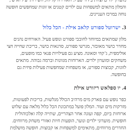
והמלון מתאים למשפחות עם ילדים קטנים או זוגות שמחפשים חופשה
נוחה במרכז העניינים.
3.
ישרוטל ספורט קלאב אילת - הכל כלול
מלון שמתאים במיוחד לחובבי ספורט ונופש פעיל. האורחים נהנים
מחדר כושר מאובזר, מגרשי ספורט, סדנאות כושר, בריכת שחייה חצי
אולימפית, ג’קוזי וסאונה. מציע גם פעילויות פנאי כמו מופעים,
משחקים ומועדון ילדים. הארוחות מגוונות וברמה גבוהה. מתאים
לזוגות, קבוצות ספורט, או משפחות שמחפשות פעילות פיזית גם
בחופשה.
4.
יו ספלאש ריזורט אילת
כפר נופש עם פארק מים מרהיב הכולל מגלשות, בריכות לפעוטות,
מזרקות מים ועוד. המלון פועל במתכונת הכל כלול מלאה עם שלוש
ארוחות ביום, קפה ועוגה אחר הצהריים, שתייה קלה ואלכוהולית
חופשית. מועדוני ילדים ונוער, הופעות חיות ואזורי משחק מרווחים.
החדרים מרווחים, מתאימים למשפחות או קבוצות. חופשה מושלמת