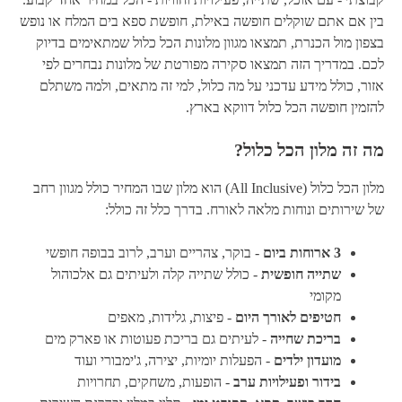
בין אם אתם שוקלים חופשה באילת, חופשת ספא בים המלח או נופש
בצפון מול הכנרת, תמצאו מגוון מלונות הכל כלול שמתאימים בדיוק
לכם. במדריך הזה תמצאו סקירה מפורטת של מלונות נבחרים לפי
אזור, כולל מידע עדכני על מה כלול, למי זה מתאים, ולמה משתלם
להזמין חופשה הכל כלול דווקא בארץ.
מה זה מלון הכל כלול?
מלון הכל כלול (All Inclusive) הוא מלון שבו המחיר כולל מגוון רחב
של שירותים ונוחות מלאה לאורח. בדרך כלל זה כולל:
3 ארוחות ביום
- בוקר, צהריים וערב, לרוב בבופה חופשי
שתייה חופשית
- כולל שתייה קלה ולעיתים גם אלכוהול
מקומי
חטיפים לאורך היום
- פיצות, גלידות, מאפים
בריכת שחייה
- לעיתים גם בריכת פעוטות או פארק מים
מועדון ילדים
- הפעלות יומיות, יצירה, ג'ימבורי ועוד
בידור ופעילויות ערב
- הופעות, משחקים, תחרויות