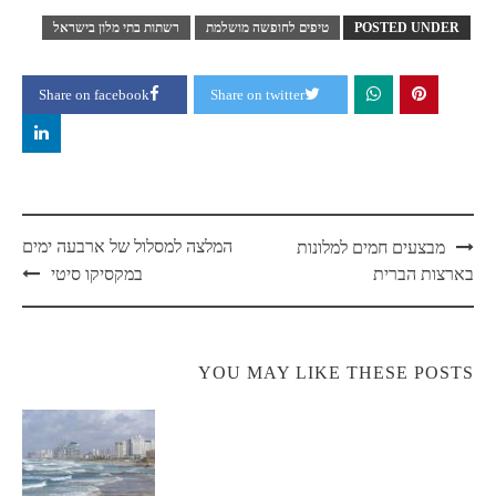
POSTED UNDER
טיפים לחופשה מושלמת
רשתות בתי מלון בישראל
Share on facebook
Share on twitter
Post
המלצה למסלול של ארבעה ימים
מבצעים חמים למלונות
navigation
בארצות הברית
במקסיקו סיטי
YOU MAY LIKE THESE POSTS