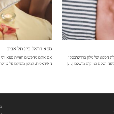
ספא רויאל ביץ תל אביב
ת הספא של מלון ברדיצ'בסקי,
אם אתם מחפשים חוויית ספא זוגי מ
גיעה ושקט במיקום מושלם
[…]
האידאלית. המלון ממוקם על טיילת
פ