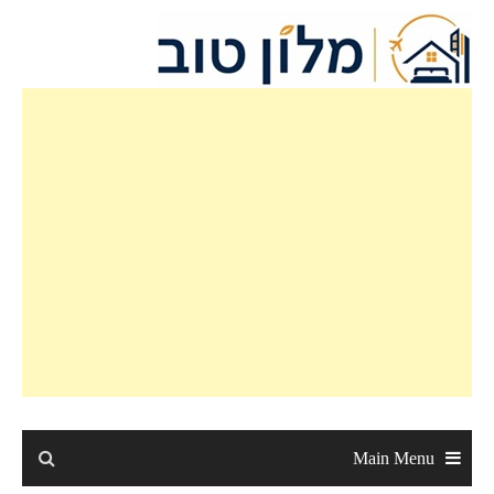
Ski
t
conten
Main Menu