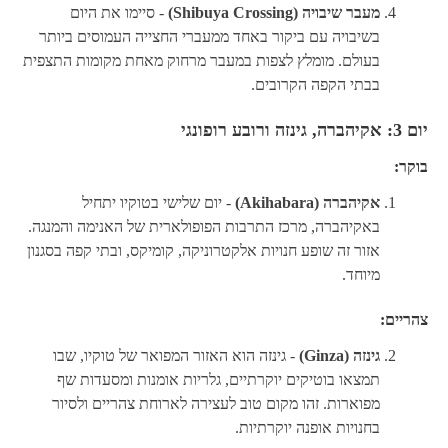
מעבר שיבויה (Shibuya Crossing)
- סיימו את היום
בשיבויה עם ביקור באחד ממעברי החצייה העמוסים ביותר
בעולם. מומלץ לצפות במעבר מרחוק מאחת מקומות התצפית
בבתי הקפה הקרובים.
יום 3: אקיהברה, גינזה ורובע רופונגי
בוקר:
אקיהברה (Akihabara)
- יום שלישי בטוקיו יתחיל
באקיהברה, מרכז התרבות הפופולארית של האנימה והמנגה.
אזור זה שופע חנויות אלקטרוניקה, קומיקס, ובתי קפה בסגנון
מיוחד.
צהריים:
גינזה (Ginza)
- גינזה הוא האזור המפואר של טוקיו, שבו
תמצאו בוטיקים יוקרתיים, גלריות אומנות ומסעדות שף
מפוארות. זהו מקום טוב לעצירה לארוחת צהריים ולסיור
בחנויות אופנה יוקרתיות.