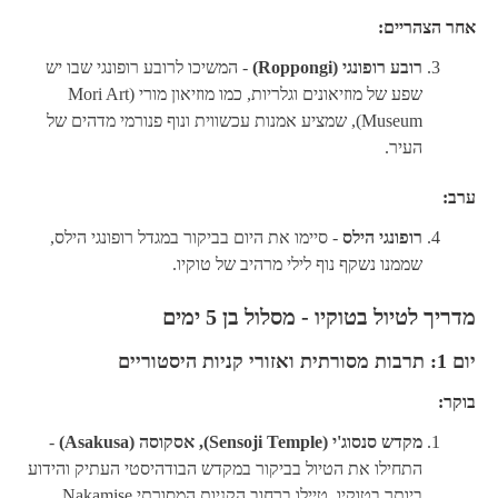
אחר הצהריים:
רובע רופונגי (Roppongi)
- המשיכו לרובע רופונגי שבו יש
שפע של מוזיאונים וגלריות, כמו מוזיאון מורי (Mori Art
Museum), שמציע אמנות עכשווית ונוף פנורמי מדהים של
העיר.
ערב:
רופונגי הילס
- סיימו את היום בביקור במגדל רופונגי הילס,
שממנו נשקף נוף לילי מרהיב של טוקיו.
מדריך לטיול בטוקיו - מסלול בן 5 ימים
יום 1: תרבות מסורתית ואזורי קניות היסטוריים
בוקר:
מקדש סנסוג'י (Sensoji Temple), אסקוסה (Asakusa)
-
התחילו את הטיול בביקור במקדש הבודהיסטי העתיק והידוע
ביותר בטוקיו. טיילו ברחוב הקניות המסורתי Nakamise