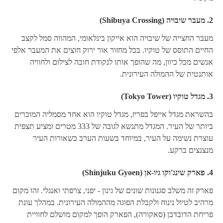
2.
מעבר שיבויה (Shibuya Crossing)
מעבר החצייה של שיבויה הוא אייקון בינלאומי, המהווה סמל לקצב
החיים התוסס של טוקיו. בכל מחזור אור ירוק חוצים את המעבר אלפי
אנשים מכל כיוון, מה שהופך אותו לנקודת חובה לצילום ולחוויה
אותנטית של ההמולה העירונית.
3.
מגדל טוקיו (Tokyo Tower)
בהשראת מגדל אייפל בפריז, מגדל טוקיו הוא אחד מסמליה המוכרים
ביותר של העיר. המגדל מתנשא לגובה של 333 מטרים ומציע תצפית
עוצרת נשימה על העיר, במיוחד בשעות הערב כשאורות העיר
מנצנצים ברקע.
4.
פארק שינג'וקו גיו-אן (Shinjuku Gyoen)
פארק זה משלב סגנונות שונים של גינון - יפני, צרפתי ואנגלי. זהו מקום
מרהיב לטיול נינוח ולקבלת הפוגה מההמולה העירונית. במהלך עונת
פריחת הדובדבן (סאקורה), הפארק הופך למקום מושלם לחוויית