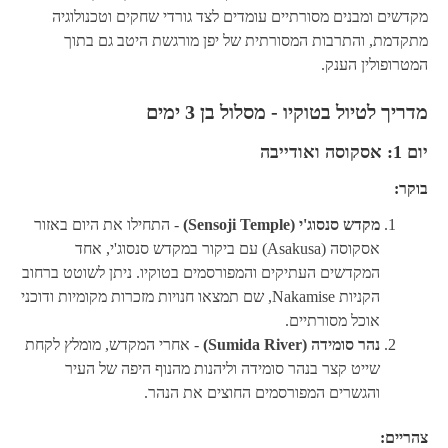
מקדשים ומבנים מסורתיים עומדים לצד גורדי שחקים וטכנולוגיה
מתקדמת, והתרבות המסורתית של יפן מורגשת היטב גם בתוך
המטרופולין הענק.
מדריך לטיול בטוקיו - מסלול בן 3 ימים
יום 1: אסקוסה ואודייבה
בוקר:
מקדש סנסוג'י (Sensoji Temple)
- התחילו את היום באזור
אסקוסה (Asakusa) עם ביקור במקדש סנסוג'י, אחד
המקדשים העתיקים והמפורסמים בטוקיו. ניתן לשוטט ברחוב
הקניות Nakamise, שם תמצאו חנויות מזכרות מקומיות ודוכני
אוכל מסורתיים.
נהר סומידה (Sumida River)
- אחרי המקדש, מומלץ לקחת
שייט קצר בנהר סומידה וליהנות מהנוף היפה של העיר
והגשרים המפורסמים החוצים את הנהר.
צהריים: