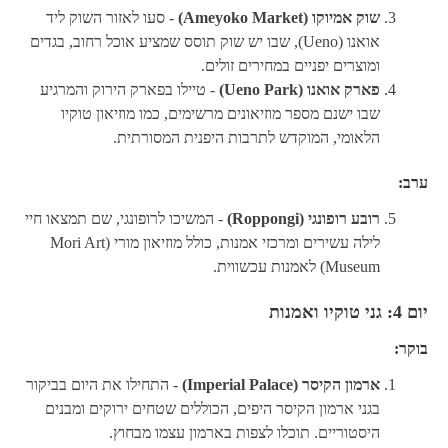
שוק אמיוקו (Ameyoko Market)
- סעו לאזור השוק ליד
אואנו (Ueno), שבו יש שוק תוסס שמציע אוכל רחוב, בגדים
ומוצרים יפניים במחירים זולים.
פארק אואנו (Ueno Park)
- טיילו בפארק הירוק והמרגיע
שבו ישנם מספר מוזיאונים מרשימים, כמו מוזיאון טוקיו
הלאומי, המוקדש לתרבות היפנית המסורתית.
ערב:
רובע רופונגי (Roppongi)
- המשיכו לרופונגי, שם תמצאו חיי
לילה עשירים ומרכזי אמנות, כולל מוזיאון מורי (Mori Art
Museum) לאמנות עכשווית.
יום 4: גני טוקיו ואמנות
בוקר:
ארמון הקיסר (Imperial Palace)
- התחילו את היום בביקור
בגני ארמון הקיסר היפים, הכוללים שטחים ירוקים ומבנים
היסטוריים. תוכלו לצפות בארמון עצמו מבחוץ.