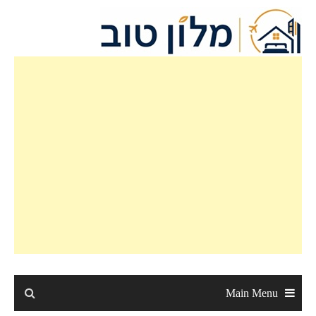
Ski
t
conten
Main Menu