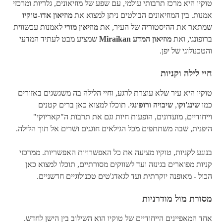
טוקיו היא מרכז תרבותי עולמי, עם שפע של מוזיאונים, גלריות ומרכזי
אמנות. בין המוזיאונים הבולטים ניתן למצוא את
מוזיאון אדו-טוקיו
שמתאר את ההיסטוריה של העיר, את
מוזיאון מורי
לאמנות עכשווית
ברופונגי, ואת
מוזיאון המדע Miraikan
שמציע מבט לעתיד המדעי
והטכנולוגי של יפן.
חיי לילה וקניות
טוקיו היא עיר שלא עוצרת לרגע, וחיי הלילה בה משגשגים באזורים
כמו
שינג'וקו
,
שיבויה
ו
רופונגי
. תוכלו למצוא כאן ברים קטנים
וייחודיים, מועדונים, הופעות חיות וגם את תרבות ה"קאריוקי"
היפנית, שבה משתתפים מכל הגילאים חוגגים ושרים אל תוך הלילה.
בנוגע לקניות, טוקיו מציעה את כל האפשרויות האפשריות. ממרכזי
קניות מפוארים בגינזה ועד לשווקים מסורתיים, תוכלו למצוא כאן
הכול - מאופנה יוקרתית ועד לגאדג'טים טכנולוגיים חדשניים.
מסורת מול מודרניות
אחד המאפיינים הייחודיים של טוקיו הוא השילוב בין הישן לחדש.