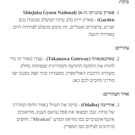
בוקר:
פארק שינג'וקו גיו-אן (Shinjuku Gyoen National
Garden)
- פארק ירוק בלב טוקיו המשלב סגנונות גנים
יפניים, צרפתיים ואנגליים. זהו מקום מושלם לפתיחת היום
באווירה רגועה.
צהריים:
טאקנאגאווה (Takanawa Gateway)
- עצרו באזור זה כדי
לחוות את התחנה החדשה והמודרנית שנפתחה כחלק
משדרוג הרכבת האולימפית. מסעדות ובתי קפה בסגנון יפני
מודרני מחכים לכם כאן.
אחר הצהריים:
אודייבה (Odaiba)
- סיימו את הטיול באזור החוף המודרני
של טוקיו, שבו תמצאו את פסל גנדאם הענק, מוזיאונים
אינטראקטיביים כמו מוזיאון המדע "Miraikan", וחופים
מרהיבים לצילום נופי המפרץ.