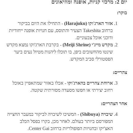
יום 2: מרכזי קניות, אופנה ומוזיאונים
בוקר:
אזור הארג'וקו (Harajuku)
- התחילו את היום בביקור
ברחוב Takeshita הצעיר והתוסס, עם חנויות אופנה ייחודיות
ודוכני אוכל צבעוניים.
מקדש מייג'י (Meiji Shrine)
- בקרבת הארג'וקו נמצא מקדש
שינטו מהחשובים ביפן, בו תוכלו ליהנות מטיול נעים ביער
הפסטורלי סביב המקדש.
צהריים:
ארוחת צהריים בהארג'וקו
- אכלו באזור שמתאפיין באוכל
רחוב יצירתי או חפשו מסעדה מסורתית שקטה.
אחר הצהריים:
שיבויה (Shibuya)
- המשיכו לשיבויה לביקור במעבר החצייה
המפורסם ביותר בעולם. לאחר מכן, בקרו בפסל הכלב
האצ'יקו ובחנויות הפופולריות ברחוב Center Gai.