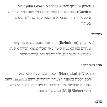
פארק שינג'וקו גיו-אן (Shinjuku Gyoen National
Garden)
- התחילו את היום בטיול רגלי נינוח בפארק הירוק
והפסטורלי הזה, שהוא אחד הפארקים הגדולים והיפים
בטוקיו.
צהריים:
אייקיוקו (Ikebukuro)
- זהו אזור תוסס עם מרכזי קניות
ענקיים כמו סאנשיין סיטי. כאן תוכלו למצוא חנויות אופנה,
טכנולוגיה ומשחקים, וליהנות מחוויית קניות מרגשת.
אחר הצהריים:
הארג'וקו (Harajuku)
- לאחר מכן, עברו להארג'וקו
המפורסמת באופנה הצעירה והייחודית. רחוב Takeshita דחוס
בחנויות טרנדיות ומסעדות קטנות ומגניבות. ביקור במקדש
מייג'י (Meiji Shrine) גם מומלץ מאוד.
ערב: