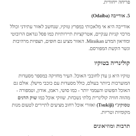
פריחה ייחודית.
5.
אודייבה (Odaiba)
אודייבה היא אי מלאכותי במפרץ טוקיו, שנחשב לאזור עתידני וכולל
מרכזי קניות ענקיים, אטרקציות תיירותיות כמו פסל גנדאם הרובוטי
ומוזיאון המדע Miraikan. האזור מציע גם חופים, תצפיות מרהיבות
וגשר הקשת המפורסם.
קולינריה בטוקיו
טוקיו היא גן עדן לחובבי האוכל. העיר מחזיקה במספר מסעדות
המוערכות ביותר בעולם, כולל מסעדות עם כוכבי מישלן. אולם גם
האוכל הפשוט והעממי יותר - כמו סושי, ראמן, אודון, וטמפורה -
מהווה חוויה קולינרית בלתי נשכחת. שווקי אוכל כמו
שוק הדגים
טסוקיג'י (Tsukiji)
ואזורי אוכל רחוב מציעים לתיירים לטעום מנות
מקומיות וטריות.
תרבות ומוזיאונים