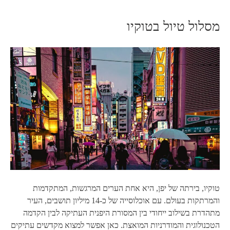
מסלול טיול בטוקיו
טוקיו, בירתה של יפן, היא אחת הערים המרגשות, המתקדמות
והמרתקות בעולם. עם אוכלוסייה של כ-14 מיליון תושבים, העיר
מתהדרת בשילוב ייחודי בין המסורת היפנית העתיקה לבין הקדמה
הטכנולוגית והמודרניות המואצת. כאן אפשר למצוא מקדשים עתיקים