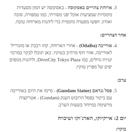
ארוחת צהריים באסקוסה
- באסקוסה יש המון מסעדות
מקומיות שמציעות אוכל יפני מסורתי, כמו טמפורה, סובה
ואודון. חפשו מסעדה מקומית כדי ליהנות מארוחה טובה.
אחר הצהריים:
אודייבה (Odaiba)
- אחרי הארוחה, קחו רכבת או מונורייל
לאודייבה, אזור חוף מרהיב בטוקיו. כאן תוכלו לבקר במרכזי
קניות גדולים, כמו DiverCity Tokyo Plaza, וליהנות מנופים
יפים של מפרץ טוקיו.
ערב:
פסל גנדאם (Gundam Statue)
- סיימו את היום באודייבה
עם ביקור בפסל הרובוט הענק (Gundam) - אטרקציה
מרשימה במיוחד בשעות הערב.
יום 2: אייקיוקו, הארג'וקו ושיבויה
בוקר: