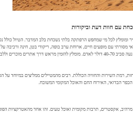
כחת עם חוות דעת וביקורות
 מסורתי עם מופעים חיים, ארוחת ערב בופה, ריקודי בטן, חינה ורכיבה על 
הטיולים יוצאים אחר הצהריים ונמשכים כ-6 שעות. העלות נעה סביב 40-70 דולר לאדם. מומלץ להזמ
ות, רמת השירות והחוויה הכוללת. רבים מהמטיילים ממליצים במיוחד על הס
כפר הבדואי, האירוח החם והאוכל המקומי המשובח.
 מרהיב, אקסטרים, תרבות מקומית ואוכל טעים. זהו אחד מהאטרקציות הפופול