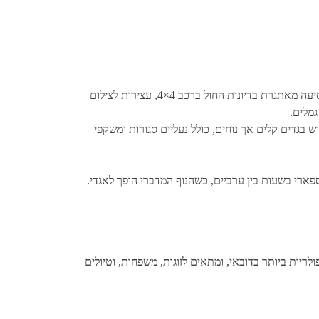
ספארי ג'יפים בדובאי הוא אחד מהאטרקציות המובילות בעיר ומומלץ לכל מי שמחפש הרפתקה בלתי נשכחת בלב המדבר. הטיול כולל נסיעה מאתגרת בדיונות החול ברכב 4×4, עצירות לצילום
גמלים.
ין מראש דרך אתרים מוכרים וללבוש בגדים קלים אך נוחים, כולל נעליים סגורות ומשקפי
פארי בשעות בין ערביים, כשהנוף המדברי הופך לאגדי.
ריות ביותר בדובאי, ומתאים לזוגות, משפחות, וטיולים