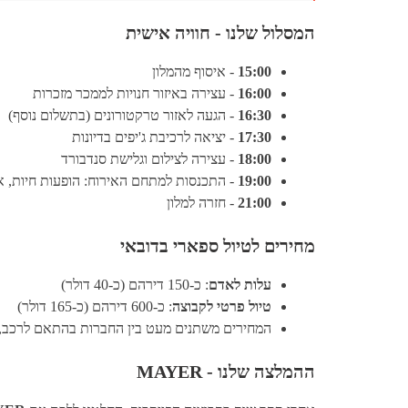
המסלול שלנו - חוויה אישית
15:00
- איסוף מהמלון
16:00
- עצירה באיזור חנויות לממכר מזכרות
16:30
- הגעה לאזור טרקטורונים (בתשלום נוסף)
17:30
- יציאה לרכיבת ג'יפים בדיונות
18:00
- עצירה לצילום וגלישת סנדבורד
19:00
- התכנסות למתחם האירוח: הופעות חיות, ארו
21:00
- חזרה למלון
מחירים לטיול ספארי בדובאי
עלות לאדם
: כ-150 דירהם (כ-40 דולר)
טיול פרטי לקבוצה
: כ-600 דירהם (כ-165 דולר)
המחירים משתנים מעט בין החברות בהתאם לרכב, ג
ההמלצה שלנו - MAYER