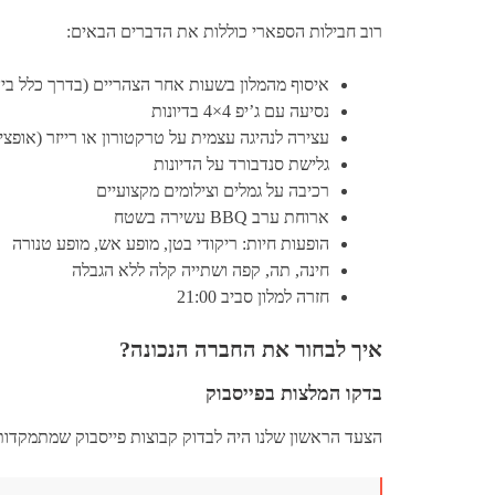
רוב חבילות הספארי כוללות את הדברים הבאים:
איסוף מהמלון בשעות אחר הצהריים (בדרך כלל בין 14:30 ל-15:00
נסיעה עם ג’יפ 4×4 בדיונות
עצירה לנהיגה עצמית על טרקטורון או רייזר (אופציו
גלישת סנדבורד על הדיונות
רכיבה על גמלים וצילומים מקצועיים
ארוחת ערב BBQ עשירה בשטח
הופעות חיות: ריקודי בטן, מופע אש, מופע טנורה
חינה, תה, קפה ושתייה קלה ללא הגבלה
חזרה למלון סביב 21:00
איך לבחור את החברה הנכונה?
בדקו המלצות בפייסבוק
הצעד הראשון שלנו היה לבדוק קבוצות פייסבוק שמתמקדות ב