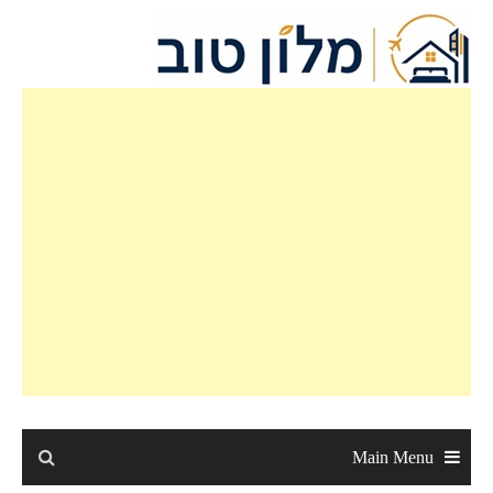
Ski
t
conten
Main Menu