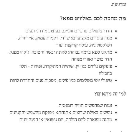
ומרגיעה.
מה מחכה לכם באלוויט ספא?
חדרי טיפולים פרטיים וזוגיים, בעיצוב מודרני ונעים
מגוון עיסויים מקצועיים: שוודי, רקמות עמוק, איירוודה,
רפלקסולוגיה, עיסוי קרקפת ועוד
מתקני ספא ברמה גבוהה: סאונה יבשה ורטובה, ג’קוזי מפנק,
חדר כושר ואזורי מנוחה
פינוקים נלווים כגון יין, שתייה חמה/קרה, ופירות - תלוי
בחבילה
טיפולי יופי משלימים כמו פילינג, מסכות פנים והחדרת לחות
למי זה מתאים?
זוגות שמחפשים חוויה רומנטית
נופשים באילת שרוצים אתנחתא מפנקת מהשמש והקניונים
מתנה מפוארת ליום הולדת, יום נישואין או חגיגה זוגית