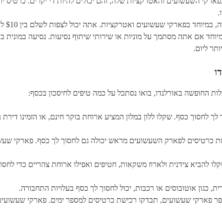
פארקי השעשועים והאטרקציות שלה, והם יכולים להיות די יקרים. כרטיס יו
י שעשועים ואטרקציות. אתה יכול לצפות לשלם בין $10 ל $30 עבור ארוחה, תלוי בסוג המסעדה שתבחר.
ו
ת החופשה באורלנדו, בואו נסתכל על כמה טיפים לחיסכון בכסף:
 לך לחסוך כסף. שקלו ללון במלון המציע ארוחת בוקר חינם, או הזמינו דירת
ת כרטיסים לפארק השעשועים מראש יכולה גם לחסוך לך כסף. פארקי שעשו
לו להביא צידנית ולארוז משקאות, חטיפים ואפילו ארוחת צהריים כדי לחס
 כגון אוטובוסים או רכבות, יכול לחסוך לך כסף בעלויות התחבורה.
ר פארקי שעשועים, תבדקו רכישת כרטיסים למספר ימים. פארקי שעשועים 