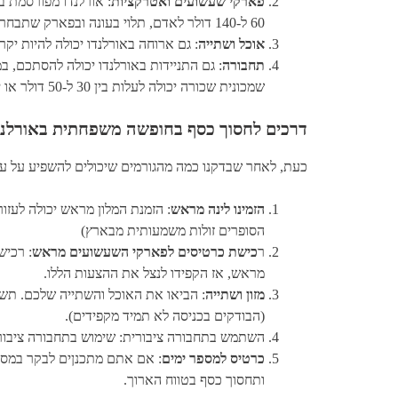
פארקי שעשועים ואטרקציות
: אורלנדו מפורסמת ב
60 ל-140 דולר לאדם, תלוי בעונה ובפארק שתבחרו.
אוכל ושתייה
: גם ארוחה באורלנדו יכולה להיות יקרה, במיוחד בפארק
תחבורה
שמכונית שכורה יכולה לעלות בין 30 ל-50 דולר או יותר ליום.
דרכים לחסוך כסף בחופשה משפחתית באורלנד
כעת, לאחר שבדקנו כמה מהגורמים שיכולים להשפיע על עלו
הזמינו לינה מראש
: הזמנת המלון מראש יכולה לעזור
הסופרים זולות משמעותית מבארץ)
ר
כישת כרטיסים לפארקי השעשועים מראש
: רכיש
מראש, אז הקפידו לנצל את ההצעות הללו.
מזון ושתייה
: הביאו את האוכל והשתייה שלכם. תשק
(הבודקים בכניסה לא תמיד מקפידים).
השתמש בתחבורה ציבורית: שימוש בתחבורה ציבורית,
כרטיס למספר ימים
: אם אתם מתכנןים לבקר במספ
ותחסוך כסף בטווח הארוך.