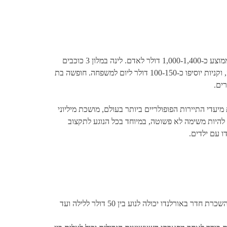
אורלנדו היא יעד אהוב על משפחות בזכות פארקי השעשועים של דיסני ויוניברסל, אך חשוב להיערך תקציבית. טיסות מישראל עולות בממוצע כ-1,000-1,400 דולר לאדם. לינה במלון 3 כוכבים
תעלה כ-300-500 דולר ללילה לחדר משפחתי. כרטיסים לפארקי דיסני או יוניברסל נעים סביב 110-150 דולר לאדם ליום. אוכל, תחבורה, וקניות יוסיפו כ-100-150 דולר ליום למשפחה. חופשה בת
עדי התיירות הפופולריים ביותר בעולם, מושכת מיליוני
להיות משימה לא פשוטה, במיוחד בכל הנוגע לתקצוב
 עם ילדים.
: עלות הלינה עשויה להשתנות מאוד בהתאם לסוג המלון שתבחרו, מיקומו, ותקופת השנה בה אתם מבקרים. חדר במלון או השכרת חדר באורלנדו יכולה לנוע בין 50 דולר ללילה ועד