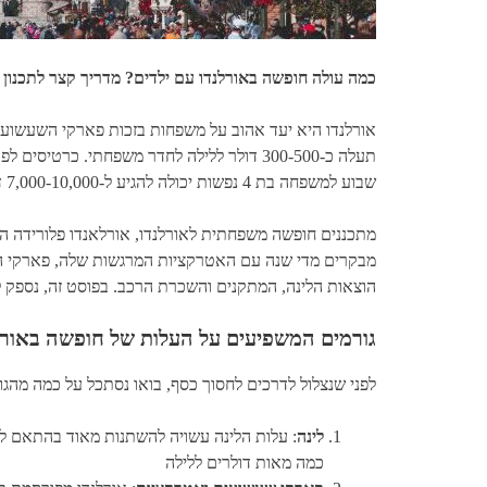
כמה עולה חופשה באורלנדו עם ילדים? מדריך קצר לתכנו
שבוע למשפחה בת 4 נפשות יכולה להגיע ל-7,000-10,000 דולר. הזמנות מוקדמות, חבילות משולבות וכרטיסים מראש - יחסכו מאות דולרים.
מתכננים חופשה משפחתית לאורלנדו, אורלאנדו פלורידה הי
מבקרים מדי שנה עם האטרקציות המרגשות שלה, פארקי השע
הוצאות הלינה, המתקנים והשכרת הרכב. בפוסט זה, נספק ל
גורמים המשפיעים על העלות של חופשה באורל
לפני שנצלול לדרכים לחסוך כסף, בואו נסתכל על כמה מהג
לינה
כמה מאות דולרים ללילה