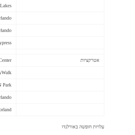
 Lakes
rlando
rlando
ypress
אטרקציות
Center
tyWalk
N Park
rlando
orland
עלויות חופשה באורלנדו