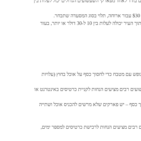
ם בודד לאחד מפארקי השעשועים הגדולים יכול לעלות בין
: גם התניידות באורלנדו יכולה להסתכם, במיוחד אם אתה מסתמך על מוניות או שירותי שיתוף נסיעות. נסיעה במונית בתוך העיר יכולה לעלות בין 10 ל-30 דולר או יותר, בעוד
 נופש עם מטבח כדי לחסוך כסף על אוכל בחוץ (עלויות
עים רבים מציעים הנחות לקניית כרטיסים באינטרנט או
וך כסף – יש פארקים שלא מרשים להכניס אוכל ושתייה
רבים מציעים הנחות לרכישת כרטיסים למספר ימים,