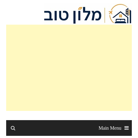
Ski
t
conten
Main Menu