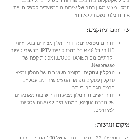
בוטיק אקסקלוסיבית בלב שדרות רוטשילד בתל אביב.
המלון מציע מגוון רחב של שירותים המיועדים לספק חוויית
אירוח בלתי נשכחת לאורחיו.
שירותים ומתקנים:
חדרים מפוארים
: חדרי המלון מצוידים בטלוויזיות
HD בגודל 48 אינץ' בטכנולוגיית IPTV, תכשירי טיפוח
יוקרתיים מבית L'OCCITANE, ומכונות קפה של
Nespresso.
טרקלין עסקים
: בקומה העשירית של המלון נמצא
טרקלין עסקים מפואר המציע שירותים עסקיים
ברמה הגבוהה ביותר.
חדרי ישיבות
: המלון מציע חדרי ישיבות מאובזרים
של חברת Regus, המתאימים לפגישות עסקיות
ולאירועים.
מיקום ונגישות:
מלון רוטשילד 22 ממוקם במרחק של 100 מטרים בלבד