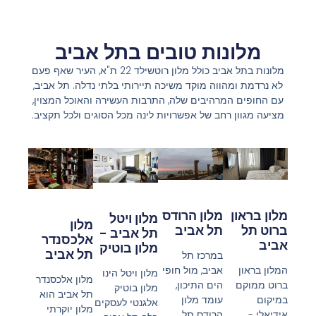
מלונות טובים בתל אביב
מלונות בתל אביב כולל מלון רוטשילד 22 ת"א, העיר שאף פעם
לא נרדמת ומהווה מוקד משיכה תיירותי בלתי נדלה. תל אביב,
עם החופים המרהיבים שלה, התרבות העשירה והאוכל המצוין,
מציעה מגוון רחב של אפשרויות לינה מכל הסוגים ולכל תקציב.
מלון הרודס
מלון בראון
מלון ויטל
מלון
תל אביב
ברוט תל
תל אביב -
אלכסנדר
אביב
מלון בוטיק
תל אביב
במרכז תל
אביב, מול חופי
המלון בראון
מלון ויטל הינו
מלון אלכסנדר
הים התיכון,
ברוט ממוקם
מלון בוטיק
תל אביב הוא
עומד מלון
במיקום
אלגנטי לעסקים
מלון יוקרתי
הרודס תל
אידיאלי -