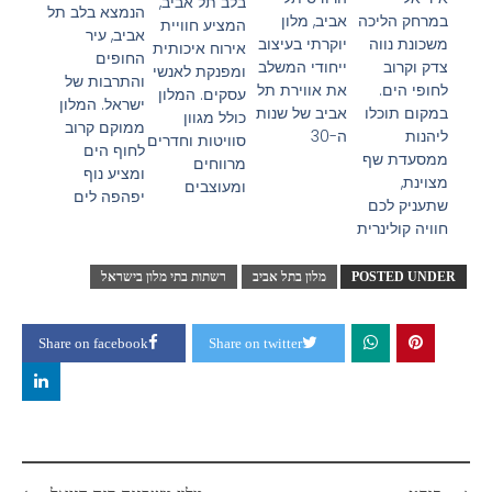
בלב תל אביב,
הנמצא בלב תל
אביב, מלון
במרחק הליכה
המציע חוויית
אביב, עיר
יוקרתי בעיצוב
משכונת נווה
אירוח איכותית
החופים
ייחודי המשלב
צדק וקרוב
ומפנקת לאנשי
והתרבות של
את אווירת תל
לחופי הים.
עסקים. המלון
ישראל. המלון
אביב של שנות
במקום תוכלו
כולל מגוון
ממוקם קרוב
ה-30
ליהנות
סוויטות וחדרים
לחוף הים
ממסעדת שף
מרווחים
ומציע נוף
מצוינת,
ומעוצבים
יפהפה לים
שתעניק לכם
חוויה קולינרית
POSTED UNDER
מלון בתל אביב
רשתות בתי מלון בישראל
Share on facebook
Share on twitter