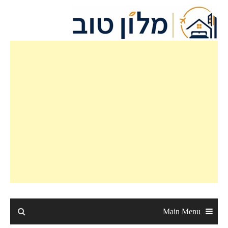
Ski
t
conten
Main Menu