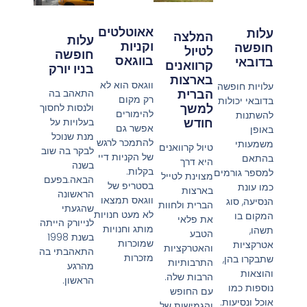
אאוטלטים
עלות
המלצה
עלות
וקניות
חופשה
לטיול
חופשה
בווגאס
בדובאי
קרוואנים
בניו יורק
בארצות
ווגאס הוא לא
עלויות חופשה
הברית
התאהב בה
רק מקום
בדובאי יכולות
למשך
ולנסות לחסוך
להימורים
להשתנות
חודש
בעלויות על
אפשר גם
באופן
מנת שנוכל
להתמכר לרגש
משמעותי
טיול קרוואנים
לבקר בה שוב
של הקניות דיי
בהתאם
היא דרך
בשנה
בקלות.
למספר גורמים
מצוינת לטייל
הבאה.בפעם
בסטריפ של
כמו עונת
בארצות
הראשונה
ווגאס תמצאו
הנסיעה, סוג
הברית ולחוות
שהגעתי
לא מעט חנויות
המקום בו
את פלאי
לנייורק הייתה
מותג וחנויות
תשהו,
הטבע
בשנת 1998
שמוכרות
אטרקציות
והאטרקציות
התאהבתי בה
מזכרות
שתבקרו בהן,
התרבותיות
מהרגע
והוצאות
הרבות שלה.
הראשון.
נוספות כמו
עם החופש
אוכל ונסיעות.
והגמישות של